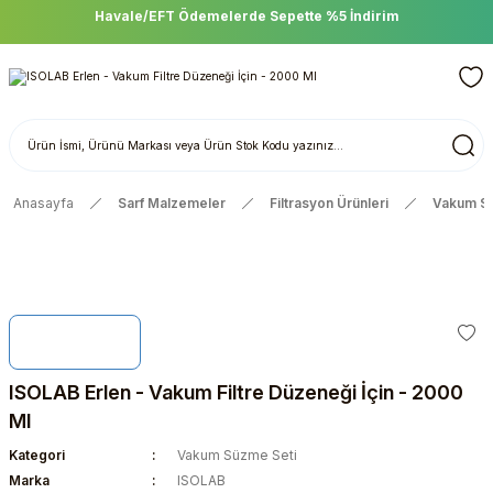
Havale/EFT Ödemelerde Sepette %5 İndirim
Anasayfa
Sarf Malzemeler
Filtrasyon Ürünleri
Vakum Sü
ISOLAB Erlen - Vakum Filtre Düzeneği İçin - 2000
Ml
Kategori
Vakum Süzme Seti
Marka
ISOLAB