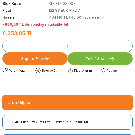
Stok Kodu
SL-043.03.007
Fiyat
122,83 EUR + KDV
Havale
7.841,16 TL (%5,00 havale indirimi)
*880,96 TL den başlayan taksitlerle!!
8.253,85 TL
Sepete Ekle
Teklif Sepeti
Yorum Yaz
Tavsiye Et
Fiyat Alarmı
Paylaş
Ürün Bilgisi
ISOLAB Erlen - Vakum Filtre Düzeneği İçin - 2000 Ml