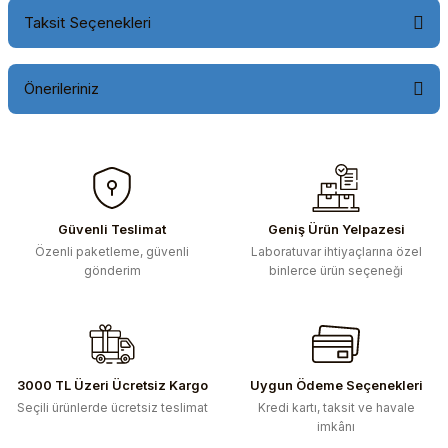
Taksit Seçenekleri
Önerileriniz
Bu ürünün fiyat bilgisi, resim, ürün açıklamalarında ve diğer
konularda yetersiz gördüğünüz noktaları öneri formunu
kullanarak tarafımıza iletebilirsiniz.
Görüş ve önerileriniz için teşekkür ederiz.
Güvenli Teslimat
Geniş Ürün Yelpazesi
Özenli paketleme, güvenli
Laboratuvar ihtiyaçlarına özel
Ürün resmi kalitesiz, bozuk veya görüntülenemiyor.
gönderim
binlerce ürün seçeneği
Ürün açıklamasında eksik bilgiler bulunuyor.
Ürün bilgilerinde hatalar bulunuyor.
Ürün fiyatı diğer sitelerden daha pahalı.
Bu ürüne benzer farklı alternatifler olmalı.
3000 TL Üzeri Ücretsiz Kargo
Uygun Ödeme Seçenekleri
Seçili ürünlerde ücretsiz teslimat
Kredi kartı, taksit ve havale
imkânı