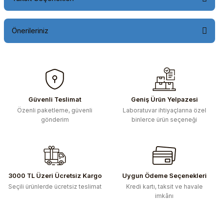
Önerileriniz
Bu ürünün fiyat bilgisi, resim, ürün açıklamalarında ve diğer
konularda yetersiz gördüğünüz noktaları öneri formunu
kullanarak tarafımıza iletebilirsiniz.
Görüş ve önerileriniz için teşekkür ederiz.
Güvenli Teslimat
Geniş Ürün Yelpazesi
Özenli paketleme, güvenli
Laboratuvar ihtiyaçlarına özel
Ürün resmi kalitesiz, bozuk veya görüntülenemiyor.
gönderim
binlerce ürün seçeneği
Ürün açıklamasında eksik bilgiler bulunuyor.
Ürün bilgilerinde hatalar bulunuyor.
Ürün fiyatı diğer sitelerden daha pahalı.
Bu ürüne benzer farklı alternatifler olmalı.
3000 TL Üzeri Ücretsiz Kargo
Uygun Ödeme Seçenekleri
Seçili ürünlerde ücretsiz teslimat
Kredi kartı, taksit ve havale
imkânı