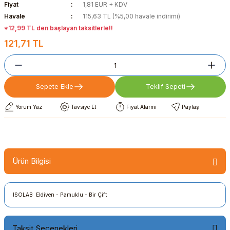
Fiyat
1,81 EUR + KDV
Havale
115,63 TL (%5,00 havale indirimi)
*12,99 TL den başlayan taksitlerle!!
121,71 TL
Sepete Ekle
Teklif Sepeti
Yorum Yaz
Tavsiye Et
Fiyat Alarmı
Paylaş
Ürün Bilgisi
ISOLAB Eldiven - Pamuklu - Bir Çift
Taksit Seçenekleri