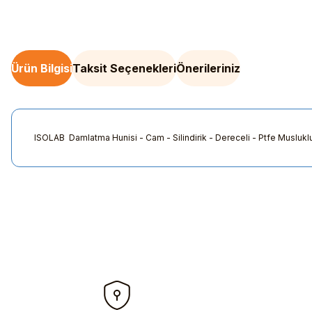
Ürün Bilgisi
Taksit Seçenekleri
Önerileriniz
ISOLAB Damlatma Hunisi - Cam - Silindirik - Dereceli - Ptfe Muslukl
Bu ürünün fiyat bilgisi, resim, ürün açıklamalarında ve diğer kon
Görüş ve önerileriniz için teşekkür ederiz.
Ürün resmi kalitesiz, bozuk veya görüntülenemiyor.
Ürün açıklamasında eksik bilgiler bulunuyor.
Ürün bilgilerinde hatalar bulunuyor.
Ürün fiyatı diğer sitelerden daha pahalı.