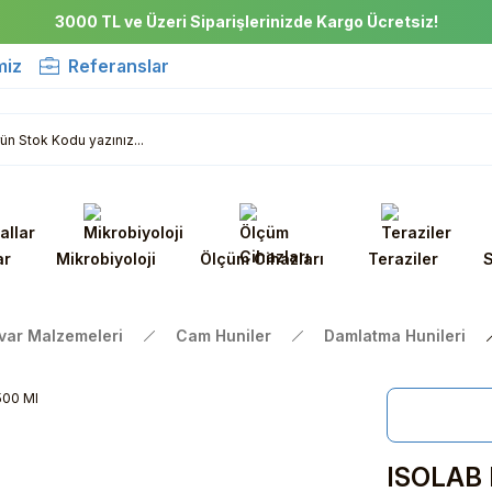
3000 TL ve Üzeri Siparişlerinizde Kargo Ücretsiz!
miz
Referanslar
ar
Mikrobiyoloji
Ölçüm Cihazları
Teraziler
S
var Malzemeleri
Cam Huniler
Damlatma Hunileri
ISOLAB D