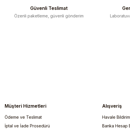
Bu ürüne benzer farklı alternatifler olmalı.
Güvenli Teslimat
Gen
Özenli paketleme, güvenli gönderim
Laboratuva
Müşteri Hizmetleri
Alışveriş
Ödeme ve Teslimat
Havale Bildiri
İptal ve İade Prosedürü
Banka Hesap Bi