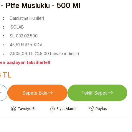
 - Ptfe Musluklu - 500 Ml
Damlatma Hunileri
ISOLAB
SL-032.02.500
45,51 EUR + KDV
2.905,06 TL (%5,00 havale indirimi)
n başlayan taksitlerle!!
6 TL
Sepete Ekle
Teklif Sepeti
Tavsiye Et
Fiyat Alarmı
Paylaş