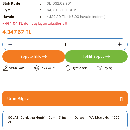
Stok Kodu
SL-032.02.901
Fiyat
64,70 EUR + KDV
Havale
4.130,29 TL (%5,00 havale indirimi)
*464,04 TL den başlayan taksitlerle!!
4.347,67 TL
Sepete Ekle
Teklif Sepeti
Yorum Yaz
Tavsiye Et
Fiyat Alarmı
Paylaş
Ürün Bilgisi
ISOLAB Damlatma Hunisi - Cam - Silindirik - Dereceli - Ptfe Musluklu - 1000
Ml