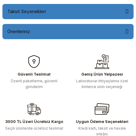
Taksit Seçenekleri
Önerileriniz
Bu ürünün fiyat bilgisi, resim, ürün açıklamalarında ve diğer
konularda yetersiz gördüğünüz noktaları öneri formunu
kullanarak tarafımıza iletebilirsiniz.
Görüş ve önerileriniz için teşekkür ederiz.
Güvenli Teslimat
Geniş Ürün Yelpazesi
Özenli paketleme, güvenli
Laboratuvar ihtiyaçlarına özel
Ürün resmi kalitesiz, bozuk veya görüntülenemiyor.
gönderim
binlerce ürün seçeneği
Ürün açıklamasında eksik bilgiler bulunuyor.
Ürün bilgilerinde hatalar bulunuyor.
Ürün fiyatı diğer sitelerden daha pahalı.
Bu ürüne benzer farklı alternatifler olmalı.
3000 TL Üzeri Ücretsiz Kargo
Uygun Ödeme Seçenekleri
Seçili ürünlerde ücretsiz teslimat
Kredi kartı, taksit ve havale
imkânı