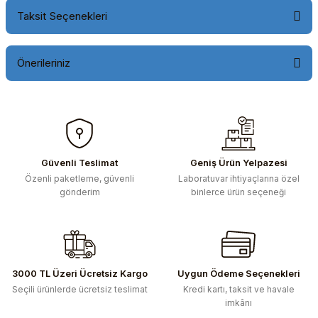
Taksit Seçenekleri
Önerileriniz
Bu ürünün fiyat bilgisi, resim, ürün açıklamalarında ve diğer
konularda yetersiz gördüğünüz noktaları öneri formunu
kullanarak tarafımıza iletebilirsiniz.
Görüş ve önerileriniz için teşekkür ederiz.
Güvenli Teslimat
Geniş Ürün Yelpazesi
Özenli paketleme, güvenli
Laboratuvar ihtiyaçlarına özel
Ürün resmi kalitesiz, bozuk veya görüntülenemiyor.
gönderim
binlerce ürün seçeneği
Ürün açıklamasında eksik bilgiler bulunuyor.
Ürün bilgilerinde hatalar bulunuyor.
Ürün fiyatı diğer sitelerden daha pahalı.
Bu ürüne benzer farklı alternatifler olmalı.
3000 TL Üzeri Ücretsiz Kargo
Uygun Ödeme Seçenekleri
Seçili ürünlerde ücretsiz teslimat
Kredi kartı, taksit ve havale
imkânı