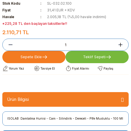
Stok Kodu
SL-032.02.100
Fiyat
31,41 EUR + KDV
Havale
2.005,18 TL (%5,00 havale indirimi)
*225,28 TL den başlayan taksitlerle!!
2.110,71 TL
Sepete Ekle
Teklif Sepeti
Yorum Yaz
Tavsiye Et
Fiyat Alarmı
Paylaş
Ürün Bilgisi
ISOLAB Damlatma Hunisi - Cam - Silindirik - Dereceli - Ptfe Musluklu - 100 Ml