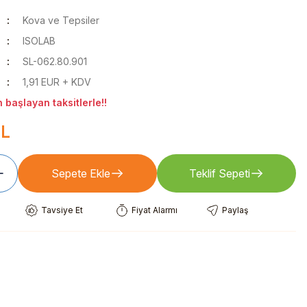
Kova ve Tepsiler
ISOLAB
SL-062.80.901
1,91 EUR + KDV
 başlayan taksitlerle!!
TL
Sepete Ekle
Teklif Sepeti
Tavsiye Et
Fiyat Alarmı
Paylaş