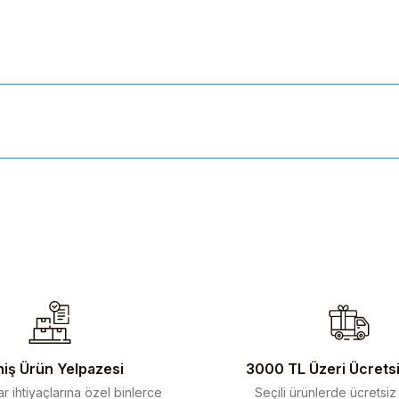
ularda yetersiz gördüğünüz noktaları öneri formunu kullanarak tarafımıza 
iş Ürün Yelpazesi
3000 TL Üzeri Ücrets
r ihtiyaçlarına özel binlerce
Seçili ürünlerde ücretsiz