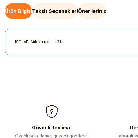
Ürün Bilgisi
Taksit Seçenekleri
Önerileriniz
ISOLAB Atık Kutusu - 1,3 Lt
Bu ürünün fiyat bilgisi, resim, ürün açıklamalarında ve diğer kon
Görüş ve önerileriniz için teşekkür ederiz.
Ürün resmi kalitesiz, bozuk veya görüntülenemiyor.
Ürün açıklamasında eksik bilgiler bulunuyor.
Ürün bilgilerinde hatalar bulunuyor.
Ürün fiyatı diğer sitelerden daha pahalı.
Bu ürüne benzer farklı alternatifler olmalı.
Güvenli Teslimat
Gen
Özenli paketleme, güvenli gönderim
Laboratuva