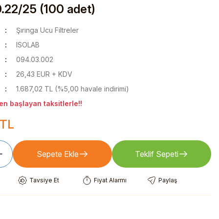
.22/25 (100 adet)
Şırınga Ucu Filtreler
ISOLAB
094.03.002
26,43 EUR + KDV
1.687,02 TL (%5,00 havale indirimi)
n başlayan taksitlerle!!
 TL
Sepete Ekle
Teklif Sepeti
Tavsiye Et
Fiyat Alarmı
Paylaş