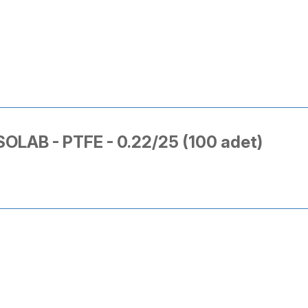
ISOLAB - PTFE - 0.22/25 (100 adet)
ularda yetersiz gördüğünüz noktaları öneri formunu kullanarak tarafımıza 