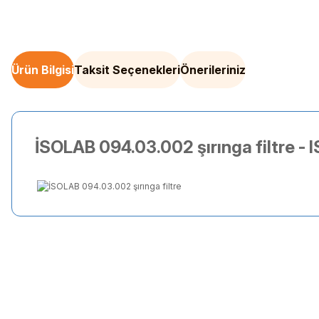
Ürün Bilgisi
Taksit Seçenekleri
Önerileriniz
İSOLAB 094.03.002 şırınga filtre - 
Bu ürünün fiyat bilgisi, resim, ürün açıklamalarında ve diğer kon
Görüş ve önerileriniz için teşekkür ederiz.
Ürün resmi kalitesiz, bozuk veya görüntülenemiyor.
Ürün açıklamasında eksik bilgiler bulunuyor.