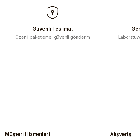
Ürün bilgilerinde hatalar bulunuyor.
Ürün fiyatı diğer sitelerden daha pahalı.
Bu ürüne benzer farklı alternatifler olmalı.
Güvenli Teslimat
Gen
Özenli paketleme, güvenli gönderim
Laboratuva
Müşteri Hizmetleri
Alışveriş