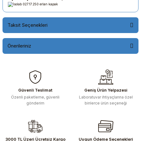
Taksit Seçenekleri
Önerileriniz
Bu ürünün fiyat bilgisi, resim, ürün açıklamalarında ve diğer
konularda yetersiz gördüğünüz noktaları öneri formunu
kullanarak tarafımıza iletebilirsiniz.
Görüş ve önerileriniz için teşekkür ederiz.
Güvenli Teslimat
Geniş Ürün Yelpazesi
Özenli paketleme, güvenli
Laboratuvar ihtiyaçlarına özel
Ürün resmi kalitesiz, bozuk veya görüntülenemiyor.
gönderim
binlerce ürün seçeneği
Ürün açıklamasında eksik bilgiler bulunuyor.
Ürün bilgilerinde hatalar bulunuyor.
Ürün fiyatı diğer sitelerden daha pahalı.
Bu ürüne benzer farklı alternatifler olmalı.
3000 TL Üzeri Ücretsiz Kargo
Uygun Ödeme Seçenekleri