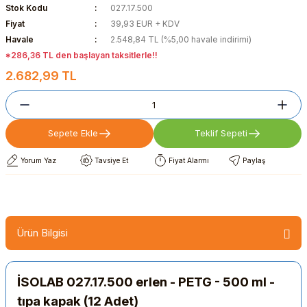
Stok Kodu
027.17.500
Fiyat
39,93 EUR + KDV
Havale
2.548,84 TL (%5,00 havale indirimi)
*286,36 TL den başlayan taksitlerle!!
2.682,99 TL
Sepete Ekle
Teklif Sepeti
Yorum Yaz
Tavsiye Et
Fiyat Alarmı
Paylaş
Ürün Bilgisi
İSOLAB 027.17.500 erlen - PETG - 500 ml -
tıpa kapak (12 Adet)