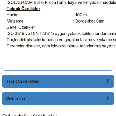
ISOLAB CAM BEHER kısa form; Isıya ve kimyasal maddelere d
Teknik Özellikler
Hacim
: 100 ml
Malzeme
: Boro
Genel Özellikler
ISO 3819 ve DIN 12331’e uygun yüksek kalite standartlarını 
Güçlendirilmiş kalın kenarları ve gagaları taşıma ve yıkama sır
Derecelendirmeler, cam için özel olarak tasarlanmış beyaz bo
Taksit Seçenekleri
Önerileriniz
Bu ürünün fiyat bilgisi, resim, ürün açıklamalarında ve diğer