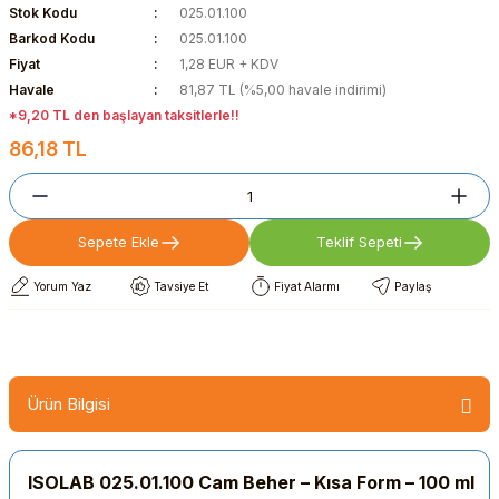
Stok Kodu
025.01.100
Barkod Kodu
025.01.100
Fiyat
1,28 EUR + KDV
Havale
81,87 TL (%5,00 havale indirimi)
*9,20 TL den başlayan taksitlerle!!
86,18 TL
Sepete Ekle
Teklif Sepeti
Yorum Yaz
Tavsiye Et
Fiyat Alarmı
Paylaş
Ürün Bilgisi
ISOLAB 025.01.100 Cam Beher – Kısa Form – 100 ml