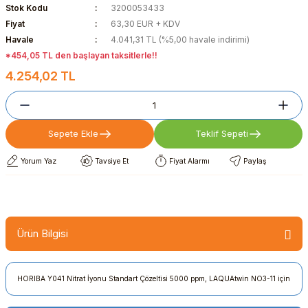
Stok Kodu
3200053433
Fiyat
63,30 EUR + KDV
Havale
4.041,31 TL (%5,00 havale indirimi)
*454,05 TL den başlayan taksitlerle!!
4.254,02 TL
Sepete Ekle
Teklif Sepeti
Yorum Yaz
Tavsiye Et
Fiyat Alarmı
Paylaş
Ürün Bilgisi
HORIBA Y041 Nitrat İyonu Standart Çözeltisi 5000 ppm, LAQUAtwin NO3-11 için