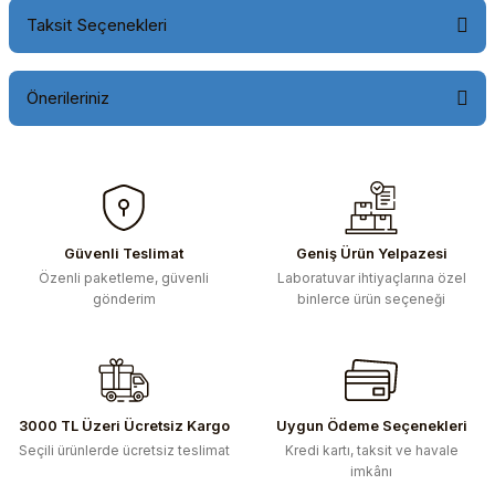
Taksit Seçenekleri
Önerileriniz
Bu ürünün fiyat bilgisi, resim, ürün açıklamalarında ve diğer
konularda yetersiz gördüğünüz noktaları öneri formunu
kullanarak tarafımıza iletebilirsiniz.
Görüş ve önerileriniz için teşekkür ederiz.
Güvenli Teslimat
Geniş Ürün Yelpazesi
Özenli paketleme, güvenli
Laboratuvar ihtiyaçlarına özel
Ürün resmi kalitesiz, bozuk veya görüntülenemiyor.
gönderim
binlerce ürün seçeneği
Ürün açıklamasında eksik bilgiler bulunuyor.
Ürün bilgilerinde hatalar bulunuyor.
Ürün fiyatı diğer sitelerden daha pahalı.
Bu ürüne benzer farklı alternatifler olmalı.
3000 TL Üzeri Ücretsiz Kargo
Uygun Ödeme Seçenekleri
Seçili ürünlerde ücretsiz teslimat
Kredi kartı, taksit ve havale
imkânı