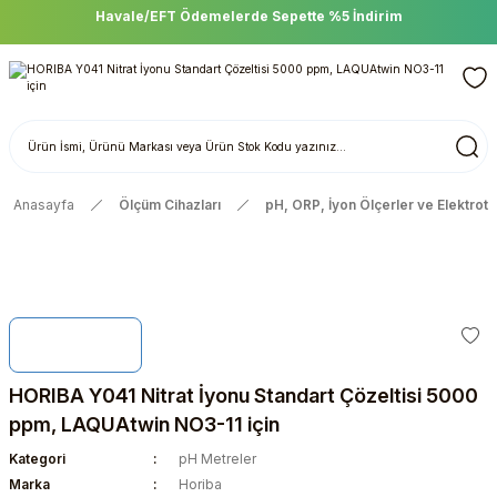
Havale/EFT Ödemelerde Sepette %5 İndirim
Anasayfa
Ölçüm Cihazları
pH, ORP, İyon Ölçerler ve Elektrotl
HORIBA Y041 Nitrat İyonu Standart Çözeltisi 5000
ppm, LAQUAtwin NO3-11 için
Kategori
pH Metreler
Marka
Horiba