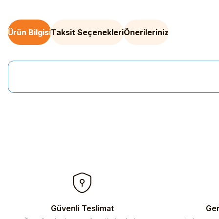
Ürün Bilgisi
Taksit Seçenekleri
Önerileriniz
Bu ürünün fiyat bilgisi, resim, ürün açıklamalarında ve diğer kon
Görüş ve önerileriniz için teşekkür ederiz.
Ürün resmi kalitesiz, bozuk veya görüntülenemiyor.
Ürün açıklamasında eksik bilgiler bulunuyor.
Ürün bilgilerinde hatalar bulunuyor.
Ürün fiyatı diğer sitelerden daha pahalı.
Bu ürüne benzer farklı alternatifler olmalı.
Güvenli Teslimat
Gen