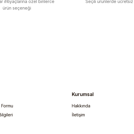
r ihtiyaçlarına özel binlerce
Seçili ürünlerde ücretsiz
ürün seçeneği
Gönder
Kurumsal
m Formu
Hakkında
lgileri
İletişim