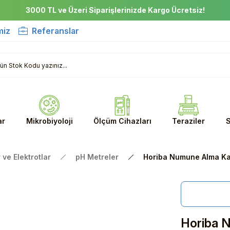
3000 TL ve Üzeri Siparişlerinizde Kargo Ücretsiz!
miz
Referanslar
ar
Mikrobiyoloji
Ölçüm Cihazları
Teraziler
S
 ve Elektrotlar
pH Metreler
Horiba Numune Alma Kağ
Horiba 