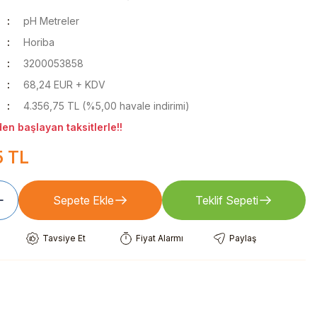
pH Metreler
Horiba
3200053858
68,24 EUR + KDV
4.356,75 TL (%5,00 havale indirimi)
n başlayan taksitlerle!!
5 TL
Sepete Ekle
Teklif Sepeti
Tavsiye Et
Fiyat Alarmı
Paylaş