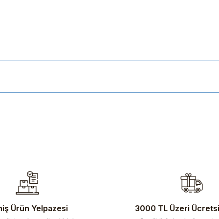
ularda yetersiz gördüğünüz noktaları öneri formunu kullanarak tarafımıza 
iş Ürün Yelpazesi
3000 TL Üzeri Ücrets