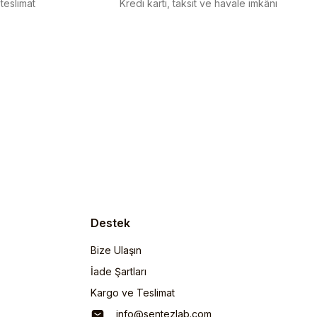
 teslimat
Kredi kartı, taksit ve havale imkânı
Destek
Bize Ulaşın
İade Şartları
Kargo ve Teslimat
info@sentezlab.com