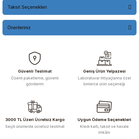
Taksit Seçenekleri
Önerileriniz
Bu ürünün fiyat bilgisi, resim, ürün açıklamalarında ve diğer
konularda yetersiz gördüğünüz noktaları öneri formunu
kullanarak tarafımıza iletebilirsiniz.
Görüş ve önerileriniz için teşekkür ederiz.
Güvenli Teslimat
Geniş Ürün Yelpazesi
Özenli paketleme, güvenli
Laboratuvar ihtiyaçlarına özel
Ürün resmi kalitesiz, bozuk veya görüntülenemiyor.
gönderim
binlerce ürün seçeneği
Ürün açıklamasında eksik bilgiler bulunuyor.
Ürün bilgilerinde hatalar bulunuyor.
Ürün fiyatı diğer sitelerden daha pahalı.
Bu ürüne benzer farklı alternatifler olmalı.
3000 TL Üzeri Ücretsiz Kargo
Uygun Ödeme Seçenekleri
Seçili ürünlerde ücretsiz teslimat
Kredi kartı, taksit ve havale
imkânı