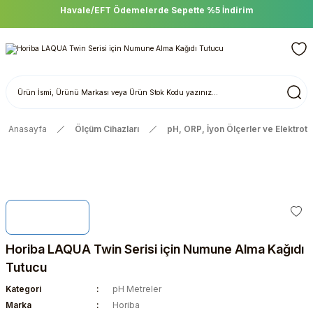
Havale/EFT Ödemelerde Sepette %5 İndirim
Anasayfa
Ölçüm Cihazları
pH, ORP, İyon Ölçerler ve Elektrotl
Horiba LAQUA Twin Serisi için Numune Alma Kağıdı
Tutucu
Kategori
pH Metreler
Marka
Horiba