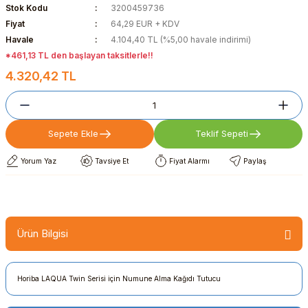
Stok Kodu
3200459736
Fiyat
64,29 EUR + KDV
Havale
4.104,40 TL (%5,00 havale indirimi)
*461,13 TL den başlayan taksitlerle!!
4.320,42 TL
Sepete Ekle
Teklif Sepeti
Yorum Yaz
Tavsiye Et
Fiyat Alarmı
Paylaş
Ürün Bilgisi
Horiba LAQUA Twin Serisi için Numune Alma Kağıdı Tutucu