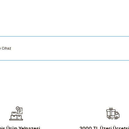
e Cihaz
ularda yetersiz gördüğünüz noktaları öneri formunu kullanarak tarafımıza 
iş Ürün Yelpazesi
3000 TL Üzeri Ücrets