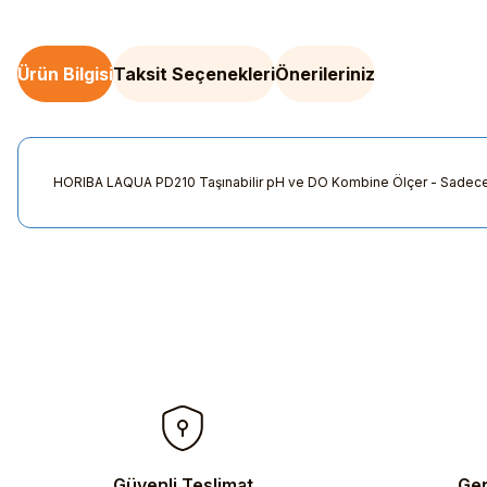
Ürün Bilgisi
Taksit Seçenekleri
Önerileriniz
HORIBA LAQUA PD210 Taşınabilir pH ve DO Kombine Ölçer - Sadec
Bu ürünün fiyat bilgisi, resim, ürün açıklamalarında ve diğer kon
Görüş ve önerileriniz için teşekkür ederiz.
Ürün resmi kalitesiz, bozuk veya görüntülenemiyor.
Ürün açıklamasında eksik bilgiler bulunuyor.
Ürün bilgilerinde hatalar bulunuyor.
Ürün fiyatı diğer sitelerden daha pahalı.
Bu ürüne benzer farklı alternatifler olmalı.
Güvenli Teslimat
Gen