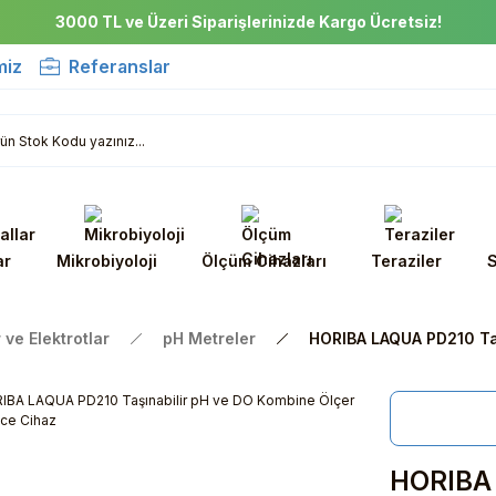
3000 TL ve Üzeri Siparişlerinizde Kargo Ücretsiz!
miz
Referanslar
ar
Mikrobiyoloji
Ölçüm Cihazları
Teraziler
S
 ve Elektrotlar
pH Metreler
HORIBA LAQUA PD210 Taş
HORIBA 