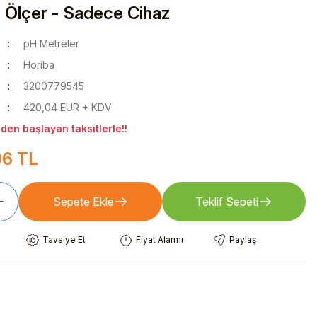
Ölçer - Sadece Cihaz
pH Metreler
Horiba
3200779545
420,04 EUR + KDV
den başlayan taksitlerle!!
96 TL
Sepete Ekle
Teklif Sepeti
Tavsiye Et
Fiyat Alarmı
Paylaş