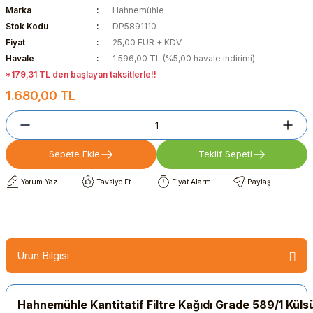
Marka
Hahnemühle
Stok Kodu
DP5891110
Fiyat
25,00 EUR + KDV
Havale
1.596,00 TL (%5,00 havale indirimi)
*179,31 TL den başlayan taksitlerle!!
1.680,00 TL
Sepete Ekle
Teklif Sepeti
Yorum Yaz
Tavsiye Et
Fiyat Alarmı
Paylaş
Ürün Bilgisi
Hahnemühle Kantitatif Filtre Kağıdı Grade 589/1 Kül