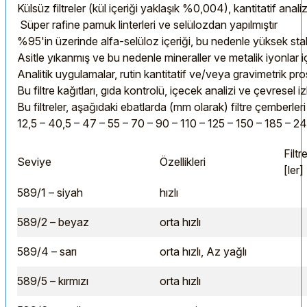
Külsüz filtreler (kül içeriği yaklaşık %0,004), kantitatif anali
Süper rafine pamuk linterleri ve selülozdan yapılmıştır
%95'in üzerinde alfa-selüloz içeriği, bu nedenle yüksek stabi
Asitle yıkanmış ve bu nedenle mineraller ve metalik iyonlar içe
Analitik uygulamalar, rutin kantitatif ve/veya gravimetrik pro
Bu filtre kağıtları, gıda kontrolü, içecek analizi ve çevresel 
Bu filtreler, aşağıdaki ebatlarda (mm olarak) filtre çemberler
12,5 – 40,5 – 47 – 55 – 70 – 90 – 110 – 125 – 150 – 185 – 24
Filt
Seviye
Özellikleri
[ler]
589/1 – siyah
hızlı
589/2 – beyaz
orta hızlı
589/4 – sarı
orta hızlı, Az yağlı
589/5 – kırmızı
orta hızlı