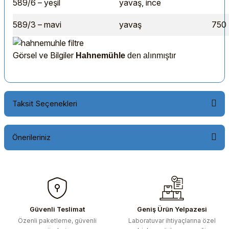
589/6 – yeşil
yavaş, ince
589/3 – mavi
yavaş
750 
Görsel ve Bilgiler
Hahnemühle
den alınmıştır
Taksit Seçenekleri
Önerileriniz
Bu ürünün fiyat bilgisi, resim, ürün açıklamalarında ve diğer
konularda yetersiz gördüğünüz noktaları öneri formunu
kullanarak tarafımıza iletebilirsiniz.
Görüş ve önerileriniz için teşekkür ederiz.
Güvenli Teslimat
Geniş Ürün Yelpazesi
Özenli paketleme, güvenli
Laboratuvar ihtiyaçlarına özel
Ürün resmi kalitesiz, bozuk veya görüntülenemiyor.