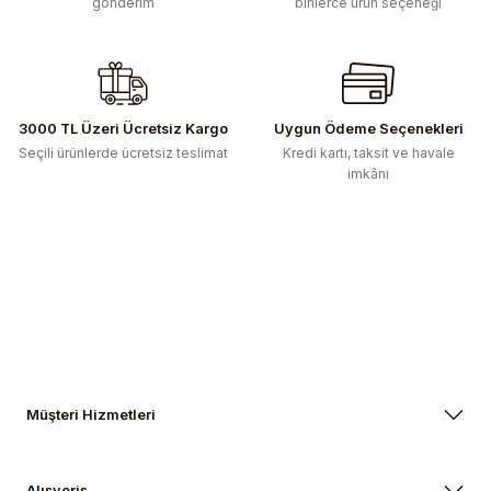
gönderim
binlerce ürün seçeneği
Ürün açıklamasında eksik bilgiler bulunuyor.
Ürün bilgilerinde hatalar bulunuyor.
Ürün fiyatı diğer sitelerden daha pahalı.
Bu ürüne benzer farklı alternatifler olmalı.
3000 TL Üzeri Ücretsiz Kargo
Uygun Ödeme Seçenekleri
Seçili ürünlerde ücretsiz teslimat
Kredi kartı, taksit ve havale
imkânı
Gönder
Müşteri Hizmetleri
Alışveriş