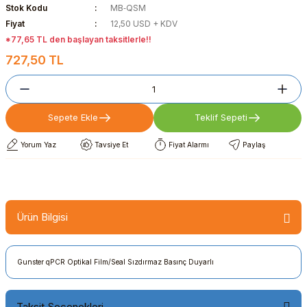
Stok Kodu
MB‐QSM
Fiyat
12,50 USD + KDV
*77,65 TL den başlayan taksitlerle!!
727,50 TL
Sepete Ekle
Teklif Sepeti
Yorum Yaz
Tavsiye Et
Fiyat Alarmı
Paylaş
Ürün Bilgisi
Gunster qPCR Optikal Film/Seal Sızdırmaz Basınç Duyarlı
Taksit Seçenekleri