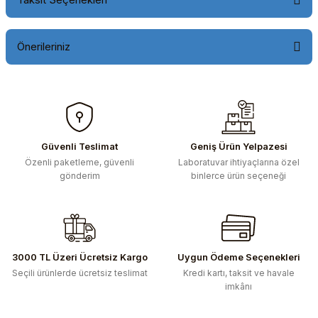
Önerileriniz
Bu ürünün fiyat bilgisi, resim, ürün açıklamalarında ve diğer
konularda yetersiz gördüğünüz noktaları öneri formunu
kullanarak tarafımıza iletebilirsiniz.
Görüş ve önerileriniz için teşekkür ederiz.
Güvenli Teslimat
Geniş Ürün Yelpazesi
Özenli paketleme, güvenli
Laboratuvar ihtiyaçlarına özel
Ürün resmi kalitesiz, bozuk veya görüntülenemiyor.
gönderim
binlerce ürün seçeneği
Ürün açıklamasında eksik bilgiler bulunuyor.
Ürün bilgilerinde hatalar bulunuyor.
Ürün fiyatı diğer sitelerden daha pahalı.
Bu ürüne benzer farklı alternatifler olmalı.
3000 TL Üzeri Ücretsiz Kargo
Uygun Ödeme Seçenekleri
Seçili ürünlerde ücretsiz teslimat
Kredi kartı, taksit ve havale
imkânı