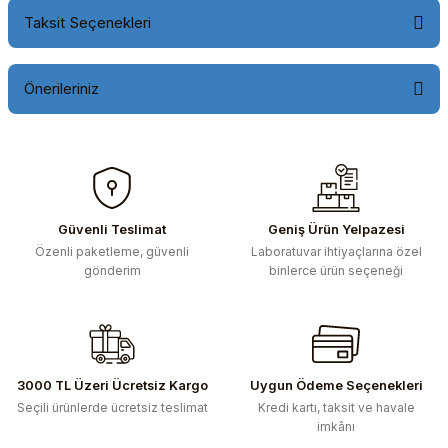
Taksit Seçenekleri
Önerileriniz
Bu ürünün fiyat bilgisi, resim, ürün açıklamalarında ve diğer
konularda yetersiz gördüğünüz noktaları öneri formunu
kullanarak tarafımıza iletebilirsiniz.
Görüş ve önerileriniz için teşekkür ederiz.
Güvenli Teslimat
Geniş Ürün Yelpazesi
Özenli paketleme, güvenli
Laboratuvar ihtiyaçlarına özel
Ürün resmi kalitesiz, bozuk veya görüntülenemiyor.
gönderim
binlerce ürün seçeneği
Ürün açıklamasında eksik bilgiler bulunuyor.
Ürün bilgilerinde hatalar bulunuyor.
Ürün fiyatı diğer sitelerden daha pahalı.
Bu ürüne benzer farklı alternatifler olmalı.
3000 TL Üzeri Ücretsiz Kargo
Uygun Ödeme Seçenekleri
Seçili ürünlerde ücretsiz teslimat
Kredi kartı, taksit ve havale
imkânı