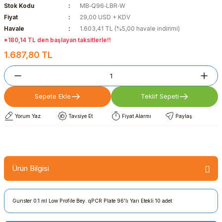
Stok Kodu
MB‐Q96‐LBR‐W
Fiyat
29,00 USD + KDV
Havale
1.603,41 TL (%5,00 havale indirimi)
*180,14 TL den başlayan taksitlerle!!
1.687,80 TL
Sepete Ekle
Teklif Sepeti
Yorum Yaz
Tavsiye Et
Fiyat Alarmı
Paylaş
Ürün Bilgisi
Gunster 0.1 ml Low Profile Bey. qPCR Plate 96'lı Yarı Etekli 10 adet