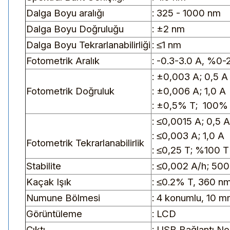
Dalga Boyu aralığı
: 325 - 1000 nm
Dalga Boyu Doğruluğu
: ±2 nm
Dalga Boyu Tekrarlanabilirliği
: ≤1 nm
Fotometrik Aralık
: -0.3-3.0 A, %0-
: ±0,003 A; 0,5 
Fotometrik Doğruluk
: ±0,006 A; 1,0 A
: ±0,5% T; 100%
: ≤0,0015 A; 0,5 A
: ≤0,003 A; 1,0 A
Fotometrik Tekrarlanabilirlik
: ≤0,25 T; %100 T
Stabilite
: ≤0,002 A/h; 500
Kaçak Işık
: ≤0.2% T, 360 n
Numune Bölmesi
: 4 konumlu, 10 m
Görüntüleme
: LCD
Çıktı
: USB Bağlantı Nok