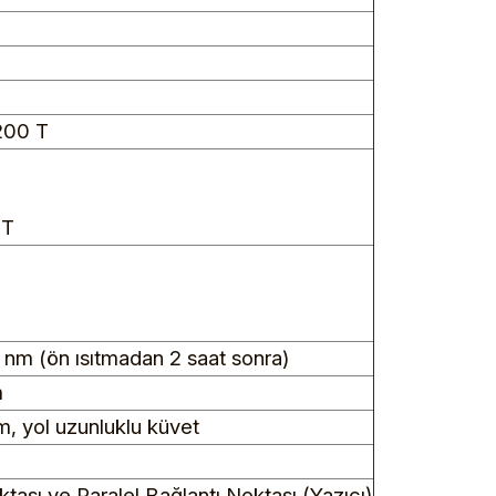
200 T
A
 T
 nm (ön ısıtmadan 2 saat sonra)
m
m, yol uzunluklu küvet
tası ve Paralel Bağlantı Noktası (Yazıcı)