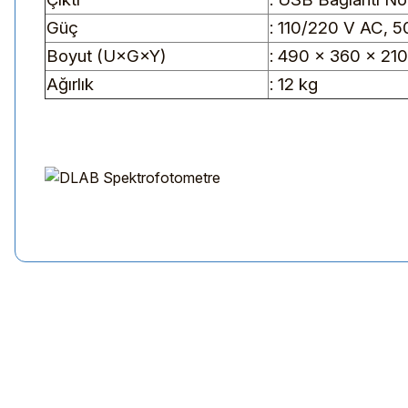
Güç
: 110/220 V AC, 
Boyut (U×G×Y)
: 490 × 360 × 21
Ağırlık
: 12 kg
Bu ürünün fiyat bilgisi, resim, ürün açıklamalarında ve diğer kon
Görüş ve önerileriniz için teşekkür ederiz.
Ürün resmi kalitesiz, bozuk veya görüntülenemiyor.
Ürün açıklamasında eksik bilgiler bulunuyor.