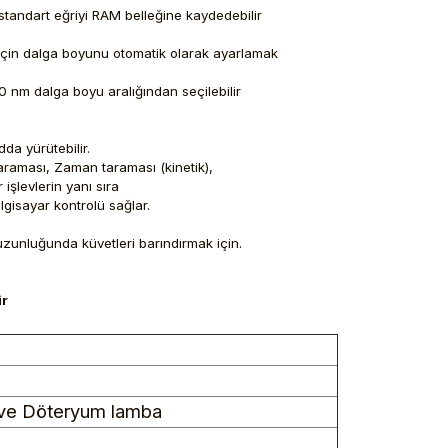
tandart eğriyi RAM belleğine kaydedebilir
ek için dalga boyunu otomatik olarak ayarlamak
0 nm dalga boyu aralığından seçilebilir
da yürütebilir.
araması, Zaman taraması (kinetik),
işlevlerin yanı sıra
ilgisayar kontrolü sağlar.
zunluğunda küvetleri barındırmak için.
ir
 ve Döteryum lamba