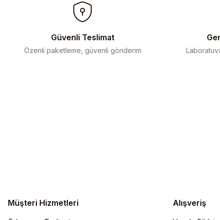
Ürün bilgilerinde hatalar bulunuyor.
Ürün fiyatı diğer sitelerden daha pahalı.
Bu ürüne benzer farklı alternatifler olmalı.
Güvenli Teslimat
Gen
Özenli paketleme, güvenli gönderim
Laboratuva
Müşteri Hizmetleri
Alışveriş