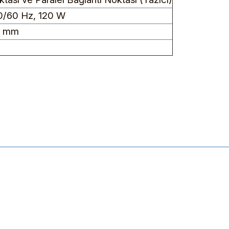
50/60 Hz, 120 W
0 mm
ularda yetersiz gördüğünüz noktaları öneri formunu kullanarak tarafımıza 