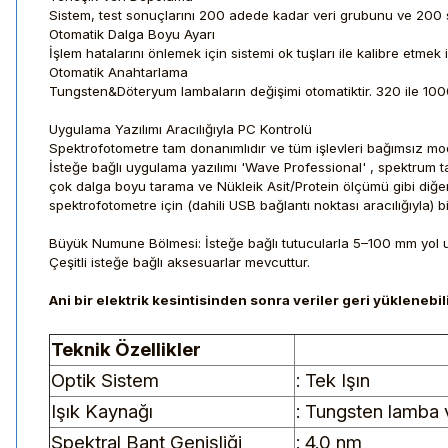
Sistem, test sonuçlarını 200 adede kadar veri grubunu ve 200 s
Otomatik Dalga Boyu Ayarı
İşlem hatalarını önlemek için sistemi ok tuşları ile kalibre etm
Otomatik Anahtarlama
Tungsten&Döteryum lambaların değişimi otomatiktir. 320 ile 100
Uygulama Yazılımı Aracılığıyla PC Kontrolü
Spektrofotometre tam donanımlıdır ve tüm işlevleri bağımsız mod
İsteğe bağlı uygulama yazılımı 'Wave Professional' , spektrum t
çok dalga boyu tarama ve Nükleik Asit/Protein ölçümü gibi diğer 
spektrofotometre için (dahili USB bağlantı noktası aracılığıyla) b
Büyük Numune Bölmesi: İsteğe bağlı tutucularla 5–100 mm yol u
Çeşitli isteğe bağlı aksesuarlar mevcuttur.
Ani bir elektrik kesintisinden sonra veriler geri yüklenebil
Teknik Özellikler
Optik Sistem
: Tek Işın
Işık Kaynağı
: Tungsten lamba
Spektral Bant Genişliği
: 4.0 nm