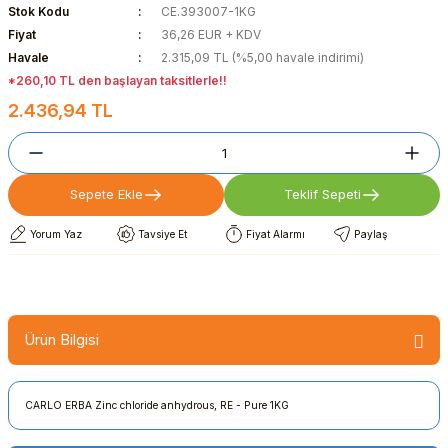
Stok Kodu
CE.393007-1KG
Fiyat
36,26 EUR + KDV
Havale
2.315,09 TL (%5,00 havale indirimi)
*260,10 TL den başlayan taksitlerle!!
2.436,94 TL
Sepete Ekle
Teklif Sepeti
Yorum Yaz
Tavsiye Et
Fiyat Alarmı
Paylaş
Ürün Bilgisi
CARLO ERBA Zinc chloride anhydrous, RE - Pure 1KG