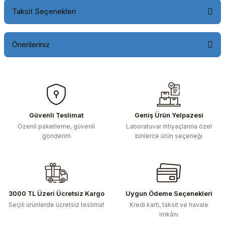
Taksit Seçenekleri
Önerileriniz
Bu ürünün fiyat bilgisi, resim, ürün açıklamalarında ve diğer
konularda yetersiz gördüğünüz noktaları öneri formunu
kullanarak tarafımıza iletebilirsiniz.
Görüş ve önerileriniz için teşekkür ederiz.
Güvenli Teslimat
Geniş Ürün Yelpazesi
Özenli paketleme, güvenli
Laboratuvar ihtiyaçlarına özel
Ürün resmi kalitesiz, bozuk veya görüntülenemiyor.
gönderim
binlerce ürün seçeneği
Ürün açıklamasında eksik bilgiler bulunuyor.
Ürün bilgilerinde hatalar bulunuyor.
Ürün fiyatı diğer sitelerden daha pahalı.
Bu ürüne benzer farklı alternatifler olmalı.
3000 TL Üzeri Ücretsiz Kargo
Uygun Ödeme Seçenekleri
Seçili ürünlerde ücretsiz teslimat
Kredi kartı, taksit ve havale
imkânı