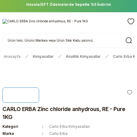
Havale/EFT Ödemelerde Sepette %5 İndirim
Anasayfa
Kimyasallar
Analitik Kimyasallar
Carlo Erba Ki
CARLO ERBA Zinc chloride anhydrous, RE - Pure
1KG
Kategori
Carlo Erba Kimyasalları
Marka
Carlo Erba