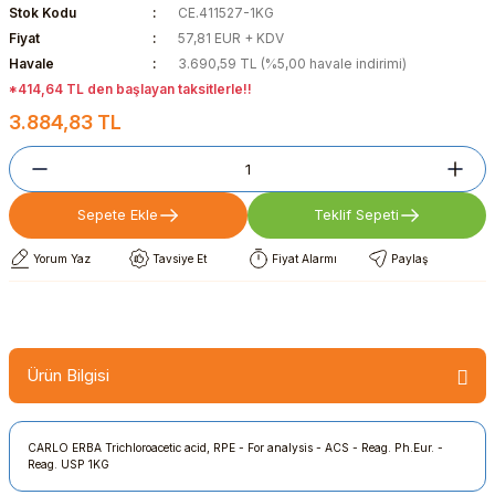
Stok Kodu
CE.411527-1KG
Fiyat
57,81 EUR + KDV
Havale
3.690,59 TL (%5,00 havale indirimi)
*414,64 TL den başlayan taksitlerle!!
3.884,83 TL
Sepete Ekle
Teklif Sepeti
Yorum Yaz
Tavsiye Et
Fiyat Alarmı
Paylaş
Ürün Bilgisi
CARLO ERBA Trichloroacetic acid, RPE - For analysis - ACS - Reag. Ph.Eur. -
Reag. USP 1KG