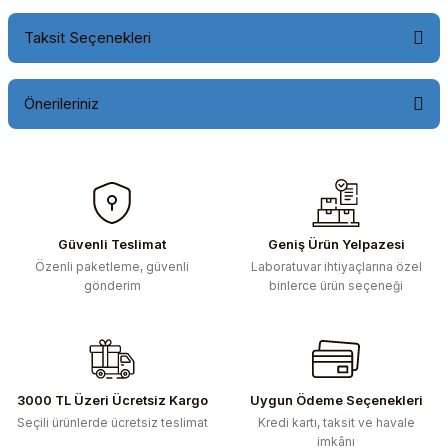
Taksit Seçenekleri
Önerileriniz
Bu ürünün fiyat bilgisi, resim, ürün açıklamalarında ve diğer
konularda yetersiz gördüğünüz noktaları öneri formunu
kullanarak tarafımıza iletebilirsiniz.
Görüş ve önerileriniz için teşekkür ederiz.
Güvenli Teslimat
Geniş Ürün Yelpazesi
Özenli paketleme, güvenli
Laboratuvar ihtiyaçlarına özel
Ürün resmi kalitesiz, bozuk veya görüntülenemiyor.
gönderim
binlerce ürün seçeneği
Ürün açıklamasında eksik bilgiler bulunuyor.
Ürün bilgilerinde hatalar bulunuyor.
Ürün fiyatı diğer sitelerden daha pahalı.
Bu ürüne benzer farklı alternatifler olmalı.
3000 TL Üzeri Ücretsiz Kargo
Uygun Ödeme Seçenekleri
Seçili ürünlerde ücretsiz teslimat
Kredi kartı, taksit ve havale
imkânı