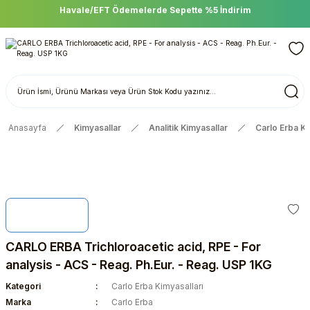
Havale/EFT Ödemelerde Sepette %5 İndirim
Anasayfa
Kimyasallar
Analitik Kimyasallar
Carlo Erba Ki
CARLO ERBA Trichloroacetic acid, RPE - For
analysis - ACS - Reag. Ph.Eur. - Reag. USP 1KG
Kategori
Carlo Erba Kimyasalları
Marka
Carlo Erba