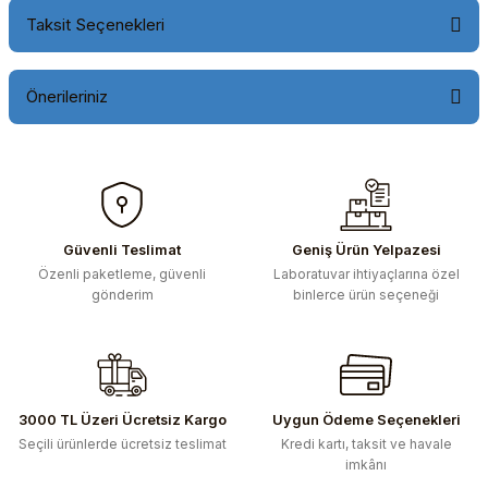
Taksit Seçenekleri
Önerileriniz
Bu ürünün fiyat bilgisi, resim, ürün açıklamalarında ve diğer
konularda yetersiz gördüğünüz noktaları öneri formunu
kullanarak tarafımıza iletebilirsiniz.
Görüş ve önerileriniz için teşekkür ederiz.
Güvenli Teslimat
Geniş Ürün Yelpazesi
Özenli paketleme, güvenli
Laboratuvar ihtiyaçlarına özel
Ürün resmi kalitesiz, bozuk veya görüntülenemiyor.
gönderim
binlerce ürün seçeneği
Ürün açıklamasında eksik bilgiler bulunuyor.
Ürün bilgilerinde hatalar bulunuyor.
Ürün fiyatı diğer sitelerden daha pahalı.
Bu ürüne benzer farklı alternatifler olmalı.
3000 TL Üzeri Ücretsiz Kargo
Uygun Ödeme Seçenekleri
Seçili ürünlerde ücretsiz teslimat
Kredi kartı, taksit ve havale
imkânı