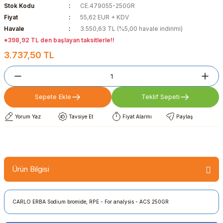
Stok Kodu
CE.479055-250GR
Fiyat
55,62 EUR + KDV
Havale
3.550,63 TL (%5,00 havale indirimi)
*398,92 TL den başlayan taksitlerle!!
3.737,50 TL
Sepete Ekle
Teklif Sepeti
Yorum Yaz
Tavsiye Et
Fiyat Alarmı
Paylaş
Ürün Bilgisi
CARLO ERBA Sodium bromide, RPE - For analysis - ACS 250GR