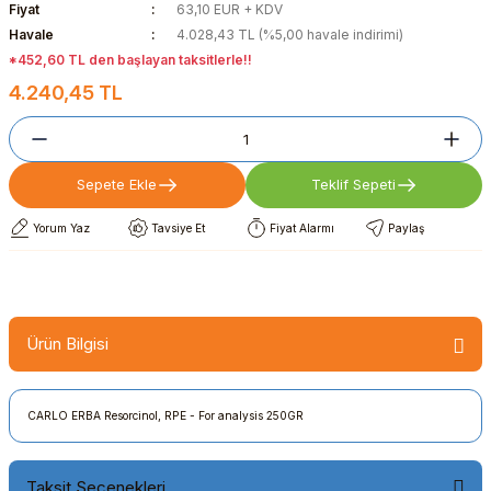
Fiyat
63,10 EUR + KDV
Havale
4.028,43 TL (%5,00 havale indirimi)
*452,60 TL den başlayan taksitlerle!!
4.240,45 TL
Sepete Ekle
Teklif Sepeti
Yorum Yaz
Tavsiye Et
Fiyat Alarmı
Paylaş
Ürün Bilgisi
CARLO ERBA Resorcinol, RPE - For analysis 250GR
Taksit Seçenekleri