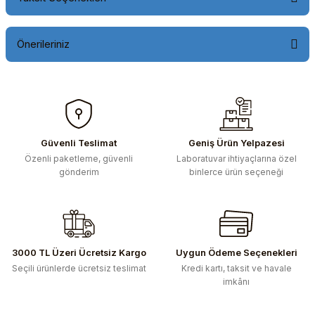
Önerileriniz
Bu ürünün fiyat bilgisi, resim, ürün açıklamalarında ve diğer
konularda yetersiz gördüğünüz noktaları öneri formunu
kullanarak tarafımıza iletebilirsiniz.
Görüş ve önerileriniz için teşekkür ederiz.
Güvenli Teslimat
Geniş Ürün Yelpazesi
Özenli paketleme, güvenli
Laboratuvar ihtiyaçlarına özel
Ürün resmi kalitesiz, bozuk veya görüntülenemiyor.
gönderim
binlerce ürün seçeneği
Ürün açıklamasında eksik bilgiler bulunuyor.
Ürün bilgilerinde hatalar bulunuyor.
Ürün fiyatı diğer sitelerden daha pahalı.
Bu ürüne benzer farklı alternatifler olmalı.
3000 TL Üzeri Ücretsiz Kargo
Uygun Ödeme Seçenekleri
Seçili ürünlerde ücretsiz teslimat
Kredi kartı, taksit ve havale
imkânı