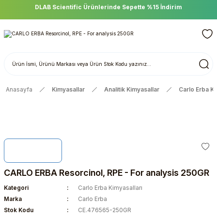
DLAB Scientific Ürünlerinde Sepette %15 İndirim
Anasayfa
Kimyasallar
Analitik Kimyasallar
Carlo Erba Ki
CARLO ERBA Resorcinol, RPE - For analysis 250GR
Kategori
Carlo Erba Kimyasalları
Marka
Carlo Erba
Stok Kodu
CE.476565-250GR