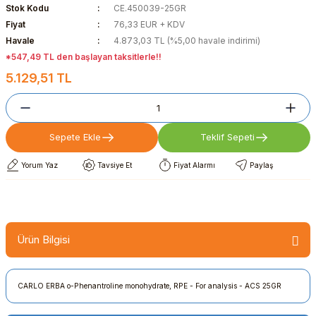
Stok Kodu
CE.450039-25GR
Fiyat
76,33 EUR + KDV
Havale
4.873,03 TL (%5,00 havale indirimi)
*547,49 TL den başlayan taksitlerle!!
5.129,51 TL
Sepete Ekle
Teklif Sepeti
Yorum Yaz
Tavsiye Et
Fiyat Alarmı
Paylaş
Ürün Bilgisi
CARLO ERBA o-Phenantroline monohydrate, RPE - For analysis - ACS 25GR