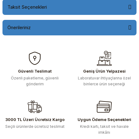
Taksit Seçenekleri
Önerileriniz
Bu ürünün fiyat bilgisi, resim, ürün açıklamalarında ve diğer
konularda yetersiz gördüğünüz noktaları öneri formunu
kullanarak tarafımıza iletebilirsiniz.
Görüş ve önerileriniz için teşekkür ederiz.
Güvenli Teslimat
Geniş Ürün Yelpazesi
Özenli paketleme, güvenli
Laboratuvar ihtiyaçlarına özel
Ürün resmi kalitesiz, bozuk veya görüntülenemiyor.
gönderim
binlerce ürün seçeneği
Ürün açıklamasında eksik bilgiler bulunuyor.
Ürün bilgilerinde hatalar bulunuyor.
Ürün fiyatı diğer sitelerden daha pahalı.
Bu ürüne benzer farklı alternatifler olmalı.
3000 TL Üzeri Ücretsiz Kargo
Uygun Ödeme Seçenekleri
Seçili ürünlerde ücretsiz teslimat
Kredi kartı, taksit ve havale
imkânı