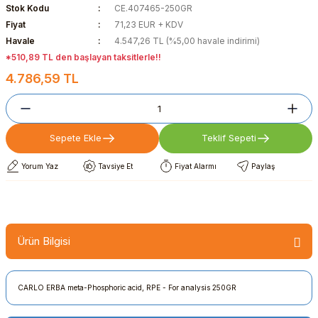
Stok Kodu
CE.407465-250GR
Fiyat
71,23 EUR + KDV
Havale
4.547,26 TL (%5,00 havale indirimi)
*510,89 TL den başlayan taksitlerle!!
4.786,59 TL
Sepete Ekle
Teklif Sepeti
Yorum Yaz
Tavsiye Et
Fiyat Alarmı
Paylaş
Ürün Bilgisi
CARLO ERBA meta-Phosphoric acid, RPE - For analysis 250GR