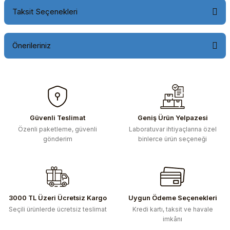
Taksit Seçenekleri
Önerileriniz
Bu ürünün fiyat bilgisi, resim, ürün açıklamalarında ve diğer
konularda yetersiz gördüğünüz noktaları öneri formunu
kullanarak tarafımıza iletebilirsiniz.
Görüş ve önerileriniz için teşekkür ederiz.
Güvenli Teslimat
Geniş Ürün Yelpazesi
Özenli paketleme, güvenli
Laboratuvar ihtiyaçlarına özel
Ürün resmi kalitesiz, bozuk veya görüntülenemiyor.
gönderim
binlerce ürün seçeneği
Ürün açıklamasında eksik bilgiler bulunuyor.
Ürün bilgilerinde hatalar bulunuyor.
Ürün fiyatı diğer sitelerden daha pahalı.
Bu ürüne benzer farklı alternatifler olmalı.
3000 TL Üzeri Ücretsiz Kargo
Uygun Ödeme Seçenekleri
Seçili ürünlerde ücretsiz teslimat
Kredi kartı, taksit ve havale
imkânı