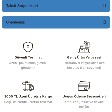
Taksit Seçenekleri
Önerileriniz
Bu ürünün fiyat bilgisi, resim, ürün açıklamalarında ve diğer
konularda yetersiz gördüğünüz noktaları öneri formunu
kullanarak tarafımıza iletebilirsiniz.
Görüş ve önerileriniz için teşekkür ederiz.
Güvenli Teslimat
Geniş Ürün Yelpazesi
Özenli paketleme, güvenli
Laboratuvar ihtiyaçlarına özel
Ürün resmi kalitesiz, bozuk veya görüntülenemiyor.
gönderim
binlerce ürün seçeneği
Ürün açıklamasında eksik bilgiler bulunuyor.
Ürün bilgilerinde hatalar bulunuyor.
Ürün fiyatı diğer sitelerden daha pahalı.
Bu ürüne benzer farklı alternatifler olmalı.
3000 TL Üzeri Ücretsiz Kargo
Uygun Ödeme Seçenekleri
Seçili ürünlerde ücretsiz teslimat
Kredi kartı, taksit ve havale
imkânı