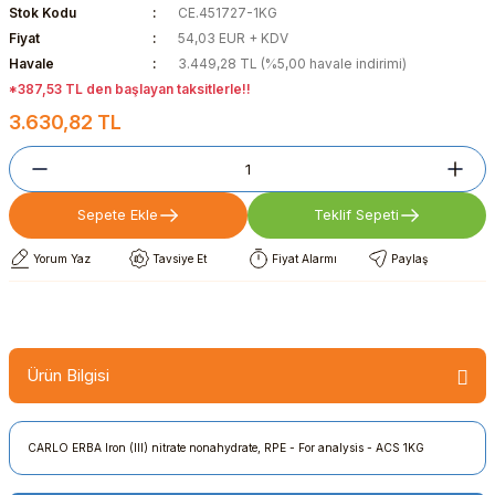
Stok Kodu
CE.451727-1KG
Fiyat
54,03 EUR + KDV
Havale
3.449,28 TL (%5,00 havale indirimi)
*387,53 TL den başlayan taksitlerle!!
3.630,82 TL
Sepete Ekle
Teklif Sepeti
Yorum Yaz
Tavsiye Et
Fiyat Alarmı
Paylaş
Ürün Bilgisi
CARLO ERBA Iron (III) nitrate nonahydrate, RPE - For analysis - ACS 1KG