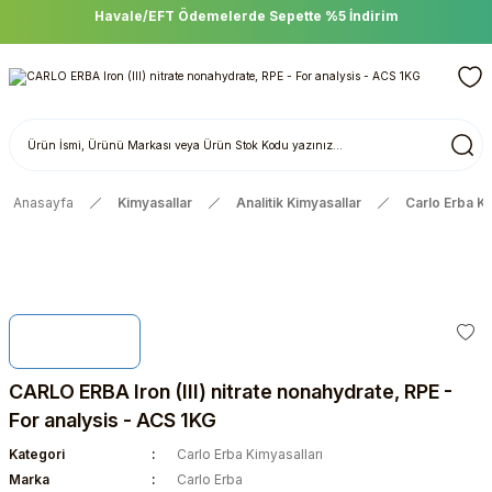
Havale/EFT Ödemelerde Sepette %5 İndirim
Anasayfa
Kimyasallar
Analitik Kimyasallar
Carlo Erba Ki
CARLO ERBA Iron (III) nitrate nonahydrate, RPE -
For analysis - ACS 1KG
Kategori
Carlo Erba Kimyasalları
Marka
Carlo Erba