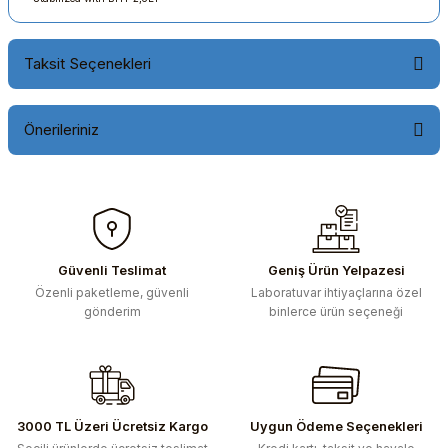
Taksit Seçenekleri
Önerileriniz
Bu ürünün fiyat bilgisi, resim, ürün açıklamalarında ve diğer
konularda yetersiz gördüğünüz noktaları öneri formunu
kullanarak tarafımıza iletebilirsiniz.
Görüş ve önerileriniz için teşekkür ederiz.
Güvenli Teslimat
Geniş Ürün Yelpazesi
Özenli paketleme, güvenli
Laboratuvar ihtiyaçlarına özel
Ürün resmi kalitesiz, bozuk veya görüntülenemiyor.
gönderim
binlerce ürün seçeneği
Ürün açıklamasında eksik bilgiler bulunuyor.
Ürün bilgilerinde hatalar bulunuyor.
Ürün fiyatı diğer sitelerden daha pahalı.
Bu ürüne benzer farklı alternatifler olmalı.
3000 TL Üzeri Ücretsiz Kargo
Uygun Ödeme Seçenekleri