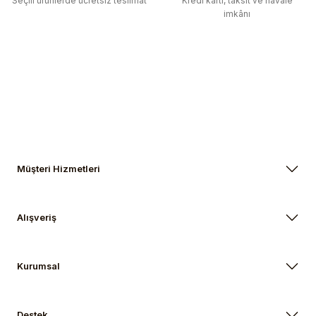
Seçili ürünlerde ücretsiz teslimat
Kredi kartı, taksit ve havale
imkânı
Gönder
Müşteri Hizmetleri
Alışveriş
Kurumsal
Destek