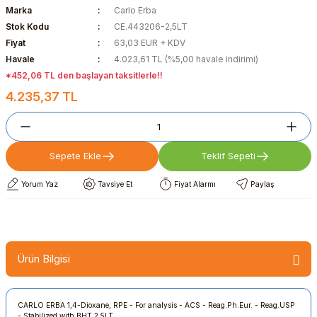
Marka
Carlo Erba
Stok Kodu
CE.443206-2,5LT
Fiyat
63,03 EUR + KDV
Havale
4.023,61 TL (%5,00 havale indirimi)
*452,06 TL den başlayan taksitlerle!!
4.235,37 TL
Sepete Ekle
Teklif Sepeti
Yorum Yaz
Tavsiye Et
Fiyat Alarmı
Paylaş
Ürün Bilgisi
CARLO ERBA 1,4-Dioxane, RPE - For analysis - ACS - Reag.Ph.Eur. - Reag.USP
- Stabilized with BHT 2,5LT