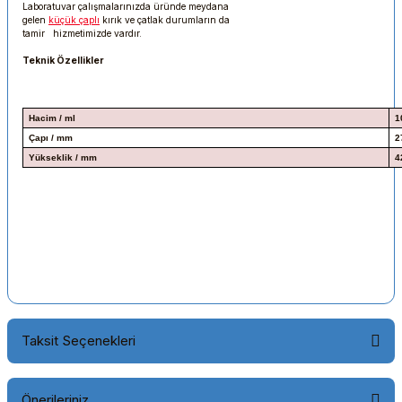
Laboratuvar çalışmalarınızda üründe meydana
gelen
küçük çaplı
kırık ve çatlak durumların da
tamir hizmetimizde vardır.
Teknik Özellikler
Hacim / ml
1
Çapı / mm
2
Yükseklik / mm
4
Taksit Seçenekleri
Önerileriniz