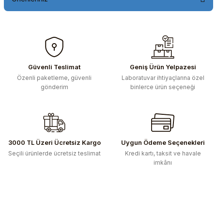
Bu ürünün fiyat bilgisi, resim, ürün açıklamalarında ve diğer
konularda yetersiz gördüğünüz noktaları öneri formunu
kullanarak tarafımıza iletebilirsiniz.
Görüş ve önerileriniz için teşekkür ederiz.
Güvenli Teslimat
Geniş Ürün Yelpazesi
Özenli paketleme, güvenli
Laboratuvar ihtiyaçlarına özel
Ürün resmi kalitesiz, bozuk veya görüntülenemiyor.
gönderim
binlerce ürün seçeneği
Ürün açıklamasında eksik bilgiler bulunuyor.
Ürün bilgilerinde hatalar bulunuyor.
Ürün fiyatı diğer sitelerden daha pahalı.
Bu ürüne benzer farklı alternatifler olmalı.
3000 TL Üzeri Ücretsiz Kargo
Uygun Ödeme Seçenekleri
Seçili ürünlerde ücretsiz teslimat
Kredi kartı, taksit ve havale
imkânı
Gönder