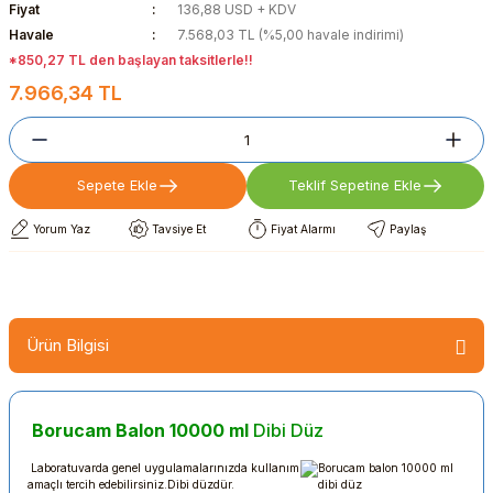
Fiyat
136,88 USD + KDV
Havale
7.568,03 TL (%5,00 havale indirimi)
*850,27 TL den başlayan taksitlerle!!
7.966,34 TL
Sepete Ekle
Teklif Sepetine Ekle
Yorum Yaz
Tavsiye Et
Fiyat Alarmı
Paylaş
Ürün Bilgisi
Borucam Balon 10000 ml
Dibi Düz
Laboratuvarda genel uygulamalarınızda kullanım
amaçlı tercih edebilirsiniz.Dibi düzdür.