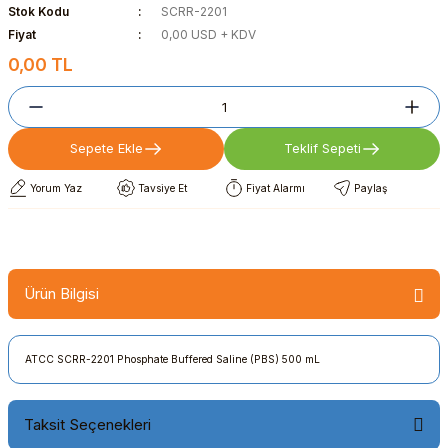
Stok Kodu
SCRR-2201
Fiyat
0,00 USD + KDV
0,00 TL
Sepete Ekle
Teklif Sepeti
Yorum Yaz
Tavsiye Et
Fiyat Alarmı
Paylaş
Ürün Bilgisi
ATCC SCRR-2201 Phosphate Buffered Saline (PBS) 500 mL
Taksit Seçenekleri