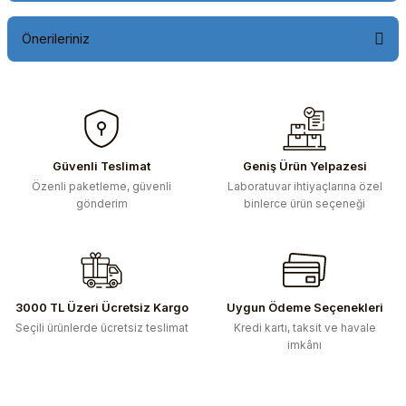
Önerileriniz
Bu ürünün fiyat bilgisi, resim, ürün açıklamalarında ve diğer
konularda yetersiz gördüğünüz noktaları öneri formunu
kullanarak tarafımıza iletebilirsiniz.
Görüş ve önerileriniz için teşekkür ederiz.
Güvenli Teslimat
Geniş Ürün Yelpazesi
Özenli paketleme, güvenli
Laboratuvar ihtiyaçlarına özel
Ürün resmi kalitesiz, bozuk veya görüntülenemiyor.
gönderim
binlerce ürün seçeneği
Ürün açıklamasında eksik bilgiler bulunuyor.
Ürün bilgilerinde hatalar bulunuyor.
Ürün fiyatı diğer sitelerden daha pahalı.
Bu ürüne benzer farklı alternatifler olmalı.
3000 TL Üzeri Ücretsiz Kargo
Uygun Ödeme Seçenekleri
Seçili ürünlerde ücretsiz teslimat
Kredi kartı, taksit ve havale
imkânı