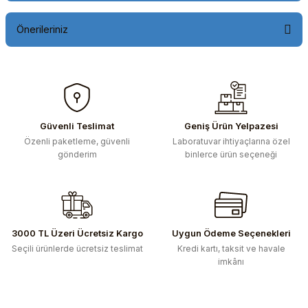
Önerileriniz
Bu ürünün fiyat bilgisi, resim, ürün açıklamalarında ve diğer
konularda yetersiz gördüğünüz noktaları öneri formunu
kullanarak tarafımıza iletebilirsiniz.
Görüş ve önerileriniz için teşekkür ederiz.
Güvenli Teslimat
Geniş Ürün Yelpazesi
Özenli paketleme, güvenli
Laboratuvar ihtiyaçlarına özel
Ürün resmi kalitesiz, bozuk veya görüntülenemiyor.
gönderim
binlerce ürün seçeneği
Ürün açıklamasında eksik bilgiler bulunuyor.
Ürün bilgilerinde hatalar bulunuyor.
Ürün fiyatı diğer sitelerden daha pahalı.
Bu ürüne benzer farklı alternatifler olmalı.
3000 TL Üzeri Ücretsiz Kargo
Uygun Ödeme Seçenekleri
Seçili ürünlerde ücretsiz teslimat
Kredi kartı, taksit ve havale
imkânı