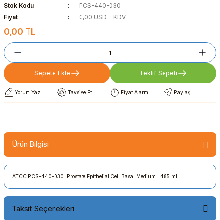
Stok Kodu
PCS-440-030
Fiyat
0,00 USD + KDV
0,00 TL
Sepete Ekle
Teklif Sepeti
Yorum Yaz
Tavsiye Et
Fiyat Alarmı
Paylaş
Ürün Bilgisi
ATCC PCS-440-030 Prostate Epithelial Cell Basal Medium 485 mL
Taksit Seçenekleri