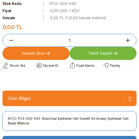
Stok Kodu
PCS-300-040
Fiyat
0,00 USD + KDV
Havale
0,00 TL (%5,00 havale indirimi)
0,00 TL
Sepete Ekle
Teklif Sepeti
Yorum Yaz
Tavsiye Et
Fiyat Alarmı
Paylaş
Ürün Bilgisi
ATCC PCS-300-040 Bronchial Epithelial Cell Growth Kit Airway Epithelial Cell
Basal Medium