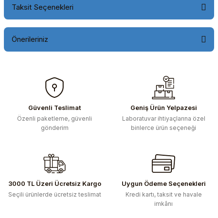
Taksit Seçenekleri
Önerileriniz
Bu ürünün fiyat bilgisi, resim, ürün açıklamalarında ve diğer
konularda yetersiz gördüğünüz noktaları öneri formunu
kullanarak tarafımıza iletebilirsiniz.
Görüş ve önerileriniz için teşekkür ederiz.
Güvenli Teslimat
Geniş Ürün Yelpazesi
Özenli paketleme, güvenli
Laboratuvar ihtiyaçlarına özel
Ürün resmi kalitesiz, bozuk veya görüntülenemiyor.
gönderim
binlerce ürün seçeneği
Ürün açıklamasında eksik bilgiler bulunuyor.
Ürün bilgilerinde hatalar bulunuyor.
Ürün fiyatı diğer sitelerden daha pahalı.
Bu ürüne benzer farklı alternatifler olmalı.
3000 TL Üzeri Ücretsiz Kargo
Uygun Ödeme Seçenekleri
Seçili ürünlerde ücretsiz teslimat
Kredi kartı, taksit ve havale
imkânı