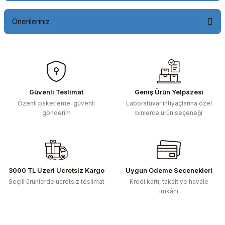
Önerileriniz
Bu ürünün fiyat bilgisi, resim, ürün açıklamalarında ve diğer
konularda yetersiz gördüğünüz noktaları öneri formunu
kullanarak tarafımıza iletebilirsiniz.
Görüş ve önerileriniz için teşekkür ederiz.
Güvenli Teslimat
Geniş Ürün Yelpazesi
Özenli paketleme, güvenli
Laboratuvar ihtiyaçlarına özel
Ürün resmi kalitesiz, bozuk veya görüntülenemiyor.
gönderim
binlerce ürün seçeneği
Ürün açıklamasında eksik bilgiler bulunuyor.
Ürün bilgilerinde hatalar bulunuyor.
Ürün fiyatı diğer sitelerden daha pahalı.
Bu ürüne benzer farklı alternatifler olmalı.
3000 TL Üzeri Ücretsiz Kargo
Uygun Ödeme Seçenekleri
Seçili ürünlerde ücretsiz teslimat
Kredi kartı, taksit ve havale
imkânı