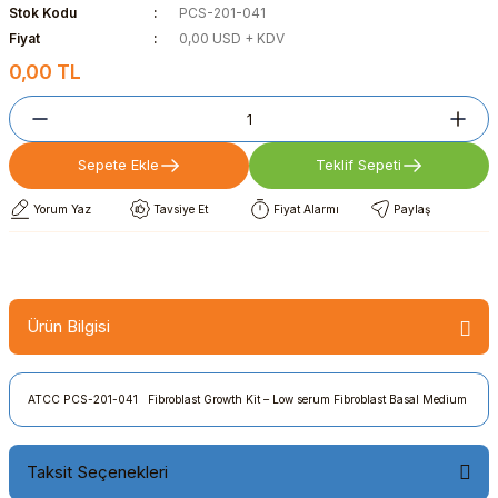
Stok Kodu
PCS-201-041
Fiyat
0,00 USD + KDV
0,00 TL
Sepete Ekle
Teklif Sepeti
Yorum Yaz
Tavsiye Et
Fiyat Alarmı
Paylaş
Ürün Bilgisi
ATCC PCS-201-041 Fibroblast Growth Kit – Low serum Fibroblast Basal Medium
Taksit Seçenekleri