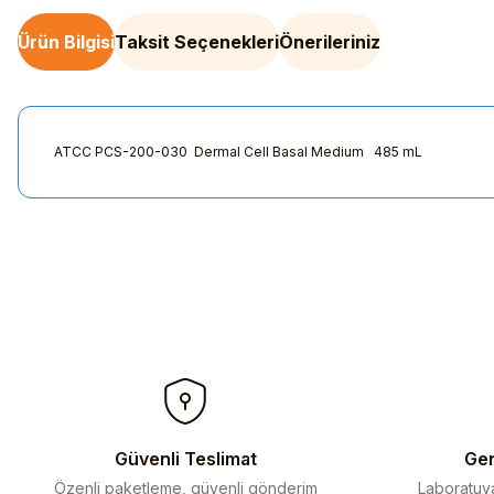
Ürün Bilgisi
Taksit Seçenekleri
Önerileriniz
ATCC PCS-200-030 Dermal Cell Basal Medium 485 mL
Bu ürünün fiyat bilgisi, resim, ürün açıklamalarında ve diğer kon
Görüş ve önerileriniz için teşekkür ederiz.
Ürün resmi kalitesiz, bozuk veya görüntülenemiyor.
Ürün açıklamasında eksik bilgiler bulunuyor.
Ürün bilgilerinde hatalar bulunuyor.
Ürün fiyatı diğer sitelerden daha pahalı.
Bu ürüne benzer farklı alternatifler olmalı.
Güvenli Teslimat
Gen
Özenli paketleme, güvenli gönderim
Laboratuva