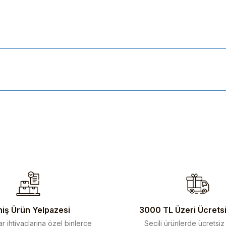
ularda yetersiz gördüğünüz noktaları öneri formunu kullanarak tarafımıza 
iş Ürün Yelpazesi
3000 TL Üzeri Ücrets
r ihtiyaçlarına özel binlerce
Seçili ürünlerde ücretsiz