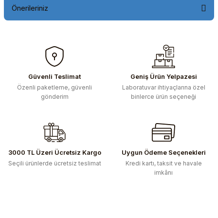
Önerileriniz
Bu ürünün fiyat bilgisi, resim, ürün açıklamalarında ve diğer
konularda yetersiz gördüğünüz noktaları öneri formunu
kullanarak tarafımıza iletebilirsiniz.
Görüş ve önerileriniz için teşekkür ederiz.
Güvenli Teslimat
Geniş Ürün Yelpazesi
Özenli paketleme, güvenli
Laboratuvar ihtiyaçlarına özel
Ürün resmi kalitesiz, bozuk veya görüntülenemiyor.
gönderim
binlerce ürün seçeneği
Ürün açıklamasında eksik bilgiler bulunuyor.
Ürün bilgilerinde hatalar bulunuyor.
Ürün fiyatı diğer sitelerden daha pahalı.
Bu ürüne benzer farklı alternatifler olmalı.
3000 TL Üzeri Ücretsiz Kargo
Uygun Ödeme Seçenekleri
Seçili ürünlerde ücretsiz teslimat
Kredi kartı, taksit ve havale
imkânı
Gönder