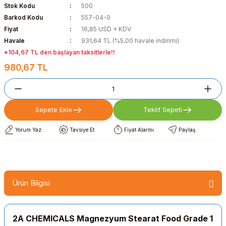
Stok Kodu
500
Barkod Kodu
557-04-0
Fiyat
16,85 USD + KDV
Havale
931,64 TL (%5,00 havale indirimi)
*104,67 TL den başlayan taksitlerle!!
980,67 TL
Sepete Ekle
Teklif Sepeti
Yorum Yaz
Tavsiye Et
Fiyat Alarmı
Paylaş
Ürün Bilgisi
2A CHEMICALS Magnezyum Stearat Food Grade 1