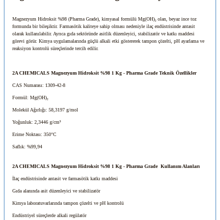
Magnezyum Hidroksit %98 (Pharma Grade), kimyasal formülü Mg(OH)₂ olan, beyaz ince toz
formunda bir bileşiktir. Farmasötik kaliteye sahip olması nedeniyle ilaç endüstrisinde antasit
olarak kullanılabilir. Ayrıca gıda sektöründe asitlik düzenleyici, stabilizatör ve katkı maddesi
görevi görür. Kimya uygulamalarında güçlü alkali etki göstererek tampon çözelti, pH ayarlama ve
reaksiyon kontrolü süreçlerinde tercih edilir.
2A CHEMICALS Magnezyum Hidroksit %98
1 Kg
- Pharma Grade Teknik Özellikler
CAS Numarası: 1309-42-8
Formül: Mg(OH)₂
Molekül Ağırlığı: 58,3197 g/mol
Yoğunluk: 2,3446 g/cm³
Erime Noktası: 350°C
Saflık: %99,94
2A CHEMICALS Magnezyum Hidroksit %98
1 Kg
- Pharma Grade Kullanım Alanları
İlaç endüstrisinde antasit ve farmasötik katkı maddesi
Gıda alanında asit düzenleyici ve stabilizatör
Kimya laboratuvarlarında tampon çözelti ve pH kontrolü
Endüstriyel süreçlerde alkali regülatör