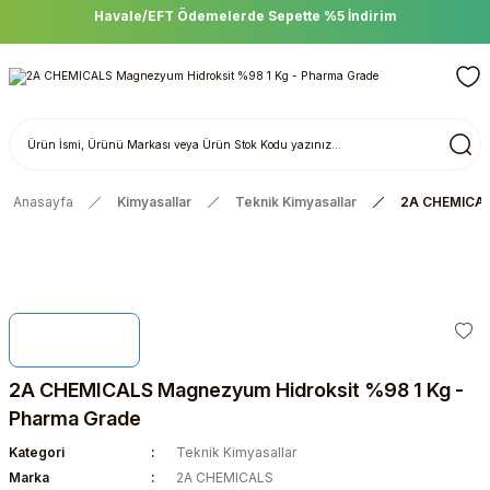
Havale/EFT Ödemelerde Sepette %5 İndirim
Anasayfa
Kimyasallar
Teknik Kimyasallar
2A CHEMICALS
2A CHEMICALS Magnezyum Hidroksit %98 1 Kg -
Pharma Grade
Kategori
Teknik Kimyasallar
Marka
2A CHEMICALS