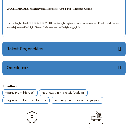
2A CHEMICALS Magnezyum Hidroksit %98
1 Kg
- Pharma Grade
Talebe bağlı olarak 1 KG, 5 KG, 25 KG ve tonajlı toptan alımlar mümkündür. Fiyat teklifi ve özel
ambalaj seçenekleri için Sentez Laboratuvar ile iletişime geçiniz.
Taksit Seçenekleri
Önerileriniz
Etiketler :
Bu ürünün fiyat bilgisi, resim, ürün açıklamalarında ve diğer
konularda yetersiz gördüğünüz noktaları öneri formunu
magnezyum hidroksit
magnezyum hidroksit faydaları
kullanarak tarafımıza iletebilirsiniz.
magnezyum hidroksit formülü
magnezyum hidroksit ne işe yarar
Görüş ve önerileriniz için teşekkür ederiz.
Ürün resmi kalitesiz, bozuk veya görüntülenemiyor.
Ürün açıklamasında eksik bilgiler bulunuyor.