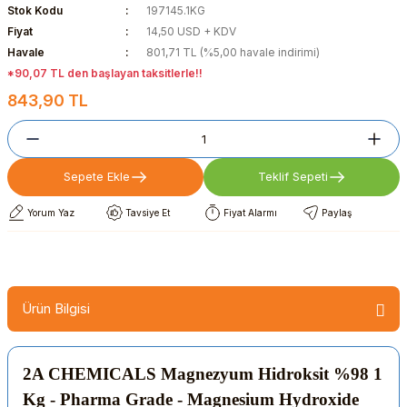
Stok Kodu
197145.1KG
Fiyat
14,50 USD + KDV
Havale
801,71 TL (%5,00 havale indirimi)
*90,07 TL den başlayan taksitlerle!!
843,90 TL
Sepete Ekle
Teklif Sepeti
Yorum Yaz
Tavsiye Et
Fiyat Alarmı
Paylaş
Ürün Bilgisi
2A CHEMICALS Magnezyum Hidroksit %98 1
Kg - Pharma Grade - Magnesium Hydroxide