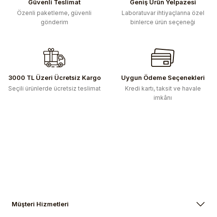
Güvenli Teslimat
Geniş Ürün Yelpazesi
Ürün bilgilerinde hatalar bulunuyor.
Özenli paketleme, güvenli
Laboratuvar ihtiyaçlarına özel
gönderim
binlerce ürün seçeneği
Ürün fiyatı diğer sitelerden daha pahalı.
Bu ürüne benzer farklı alternatifler olmalı.
3000 TL Üzeri Ücretsiz Kargo
Uygun Ödeme Seçenekleri
Seçili ürünlerde ücretsiz teslimat
Kredi kartı, taksit ve havale
imkânı
Gönder
Müşteri Hizmetleri