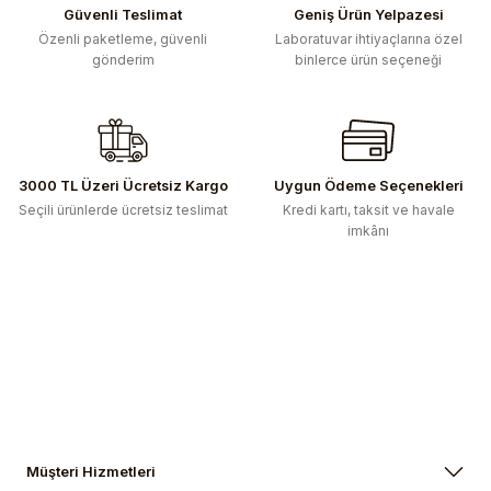
Ürün bilgilerinde hatalar bulunuyor.
Güvenli Teslimat
Geniş Ürün Yelpazesi
Ürün fiyatı diğer sitelerden daha pahalı.
Özenli paketleme, güvenli
Laboratuvar ihtiyaçlarına özel
gönderim
binlerce ürün seçeneği
Bu ürüne benzer farklı alternatifler olmalı.
3000 TL Üzeri Ücretsiz Kargo
Uygun Ödeme Seçenekleri
Gönder
Seçili ürünlerde ücretsiz teslimat
Kredi kartı, taksit ve havale
imkânı
Müşteri Hizmetleri