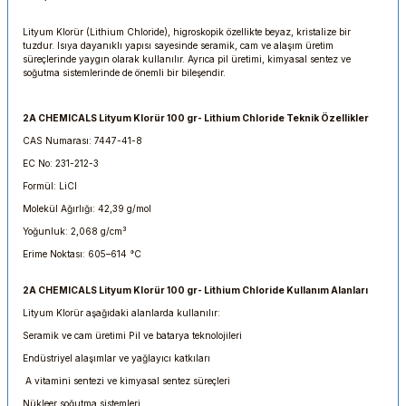
Lityum Klorür (Lithium Chloride), higroskopik özellikte beyaz, kristalize bir
tuzdur. Isıya dayanıklı yapısı sayesinde seramik, cam ve alaşım üretim
süreçlerinde yaygın olarak kullanılır. Ayrıca pil üretimi, kimyasal sentez ve
soğutma sistemlerinde de önemli bir bileşendir.
2A CHEMICALS Lityum Klorür 100 gr- Lithium Chloride Teknik Özellikler
CAS Numarası: 7447-41-8
EC No: 231-212-3
Formül: LiCl
Molekül Ağırlığı: 42,39 g/mol
Yoğunluk: 2,068 g/cm³
Erime Noktası: 605–614 °C
2A CHEMICALS Lityum Klorür 100 gr- Lithium Chloride Kullanım Alanları
Lityum Klorür aşağıdaki alanlarda kullanılır:
Seramik ve cam üretimi Pil ve batarya teknolojileri
Endüstriyel alaşımlar ve yağlayıcı katkıları
A vitamini sentezi ve kimyasal sentez süreçleri
Nükleer soğutma sistemleri