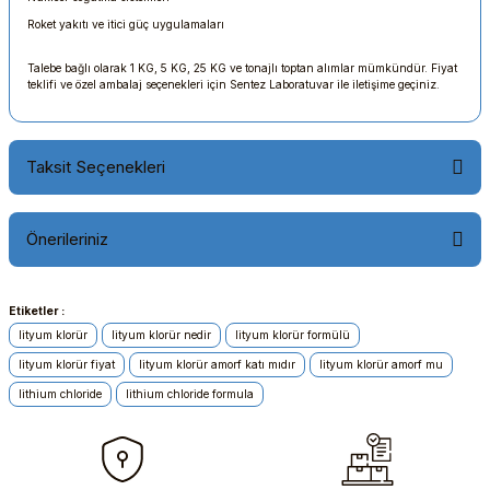
Roket yakıtı ve itici güç uygulamaları
Talebe bağlı olarak 1 KG, 5 KG, 25 KG ve tonajlı toptan alımlar mümkündür. Fiyat
teklifi ve özel ambalaj seçenekleri için Sentez Laboratuvar ile iletişime geçiniz.
Taksit Seçenekleri
Önerileriniz
Etiketler :
Bu ürünün fiyat bilgisi, resim, ürün açıklamalarında ve diğer
konularda yetersiz gördüğünüz noktaları öneri formunu
lityum klorür
lityum klorür nedir
lityum klorür formülü
kullanarak tarafımıza iletebilirsiniz.
lityum klorür fiyat
lityum klorür amorf katı mıdır
lityum klorür amorf mu
Görüş ve önerileriniz için teşekkür ederiz.
lithium chloride
lithium chloride formula
Ürün resmi kalitesiz, bozuk veya görüntülenemiyor.
Ürün açıklamasında eksik bilgiler bulunuyor.