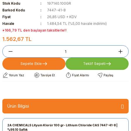
Stok Kodu
197140.100GR
Barkod Kodu
7447-41-8
Fiyat
26,85 USD + KDV
Havale
1.484,54 TL (%5,00 havale indirimi)
*166,79 TL den başlayan taksitlerle!!
1.562,67 TL
Sepete Ekle
Teklif Sepeti
Yorum Yaz
Tavsiye Et
Fiyat Alarmı
Paylaş
Ürün Bilgisi
2A CHEMICALS Lityum Klorür 100 gr- Lithium Chloride CAS 7447-41-8 |
%99,10 Saflık