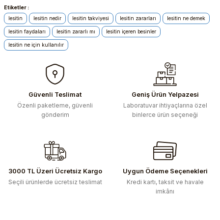
Etiketler :
Bu ürünün fiyat bilgisi, resim, ürün açıklamalarında ve diğer
konularda yetersiz gördüğünüz noktaları öneri formunu
lesitin
lesitin nedir
lesitin takviyesi
lesitin zararları
lesitin ne demek
kullanarak tarafımıza iletebilirsiniz.
lesitin faydaları
lesitin zararlı mı
lesitin içeren besinler
Görüş ve önerileriniz için teşekkür ederiz.
lesitin ne için kullanılır
Ürün resmi kalitesiz, bozuk veya görüntülenemiyor.
Ürün açıklamasında eksik bilgiler bulunuyor.
Ürün bilgilerinde hatalar bulunuyor.
Güvenli Teslimat
Geniş Ürün Yelpazesi
Ürün fiyatı diğer sitelerden daha pahalı.
Özenli paketleme, güvenli
Laboratuvar ihtiyaçlarına özel
gönderim
binlerce ürün seçeneği
Bu ürüne benzer farklı alternatifler olmalı.
3000 TL Üzeri Ücretsiz Kargo
Uygun Ödeme Seçenekleri
Gönder
Seçili ürünlerde ücretsiz teslimat
Kredi kartı, taksit ve havale
imkânı