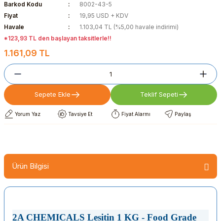
Barkod Kodu
8002-43-5
Fiyat
19,95 USD + KDV
Havale
1.103,04 TL (%5,00 havale indirimi)
*123,93 TL den başlayan taksitlerle!!
1.161,09 TL
Sepete Ekle
Teklif Sepeti
Yorum Yaz
Tavsiye Et
Fiyat Alarmı
Paylaş
Ürün Bilgisi
2A CHEMICALS Lesitin 1 KG - Food Grade