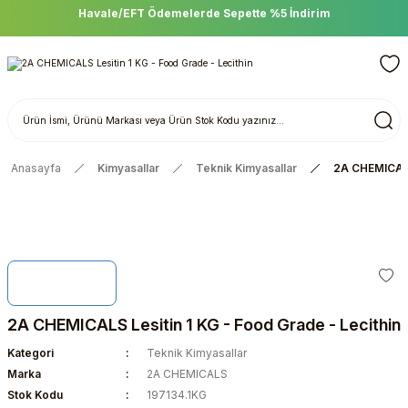
Havale/EFT Ödemelerde Sepette %5 İndirim
Anasayfa
Kimyasallar
Teknik Kimyasallar
2A CHEMICALS 
2A CHEMICALS Lesitin 1 KG - Food Grade - Lecithin
Kategori
Teknik Kimyasallar
Marka
2A CHEMICALS
Stok Kodu
197134.1KG