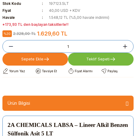
Stok Kodu
197123.5LT
Fiyat
40,00 USD + KDV
Havale
1.548,12 TL (%5,00 havale indirimi)
*173,93 TL den başlayan taksitlerle!!
1.629,60 TL
2.328,00 TL
%30
Sepete Ekle
Teklif Sepeti
Yorum Yaz
Tavsiye Et
Fiyat Alarmı
Paylaş
Ürün Bilgisi
2A CHEMICALS LABSA – Lineer Alkil Benzen
Sülfonik Asit 5 LT