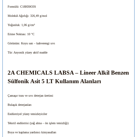
Formülü: C18H30O3S
Molekül Ağırlığı: 326,49 g/mol
Yoğunluk: 1,06 g/cm³
Erime Noktası: 10 °C
Görünüm: Koyu sarı – kahverengi sıvı
Tür: Anyonik yüzey aktif madde
2A CHEMICALS LABSA – Lineer Alkil Benzen
Sülfonik Asit 5 LT
Kullanım Alanları
Çamaşır tozu ve sıvı deterjan üretimi
Bulaşık deterjanları
Endüstriyel yüzey temizleyiciler
Tekstil endüstrisi (yağ alma – ön işlem temizliği)
Boya ve kaplama yardımcı kimyasalları