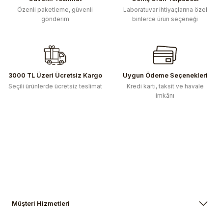
Bu ürüne benzer farklı alternatifler olmalı.
Özenli paketleme, güvenli
Laboratuvar ihtiyaçlarına özel
gönderim
binlerce ürün seçeneği
Gönder
3000 TL Üzeri Ücretsiz Kargo
Uygun Ödeme Seçenekleri
Seçili ürünlerde ücretsiz teslimat
Kredi kartı, taksit ve havale
imkânı
Müşteri Hizmetleri