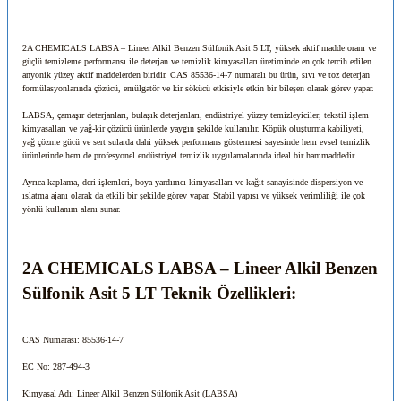
2A CHEMICALS LABSA – Lineer Alkil Benzen Sülfonik Asit 5 LT, yüksek aktif madde oranı ve
güçlü temizleme performansı ile deterjan ve temizlik kimyasalları üretiminde en çok tercih edilen
anyonik yüzey aktif maddelerden biridir. CAS 85536-14-7 numaralı bu ürün, sıvı ve toz deterjan
formülasyonlarında çözücü, emülgatör ve kir sökücü etkisiyle etkin bir bileşen olarak görev yapar.
LABSA, çamaşır deterjanları, bulaşık deterjanları, endüstriyel yüzey temizleyiciler, tekstil işlem
kimyasalları ve yağ-kir çözücü ürünlerde yaygın şekilde kullanılır. Köpük oluşturma kabiliyeti,
yağ çözme gücü ve sert sularda dahi yüksek performans göstermesi sayesinde hem evsel temizlik
ürünlerinde hem de profesyonel endüstriyel temizlik uygulamalarında ideal bir hammaddedir.
Ayrıca kaplama, deri işlemleri, boya yardımcı kimyasalları ve kağıt sanayisinde dispersiyon ve
ıslatma ajanı olarak da etkili bir şekilde görev yapar. Stabil yapısı ve yüksek verimliliği ile çok
yönlü kullanım alanı sunar.
2A CHEMICALS LABSA – Lineer Alkil Benzen
Sülfonik Asit 5 LT Teknik Özellikleri:
CAS Numarası: 85536-14-7
EC No: 287-494-3
Kimyasal Adı: Lineer Alkil Benzen Sülfonik Asit (LABSA)