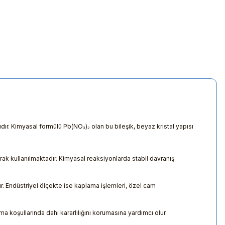
dır. Kimyasal formülü Pb(NO₃)₂ olan bu bileşik, beyaz kristal yapısı
rak kullanılmaktadır. Kimyasal reaksiyonlarda stabil davranış
ür. Endüstriyel ölçekte ise kaplama işlemleri, özel cam
ma koşullarında dahi kararlılığını korumasına yardımcı olur.