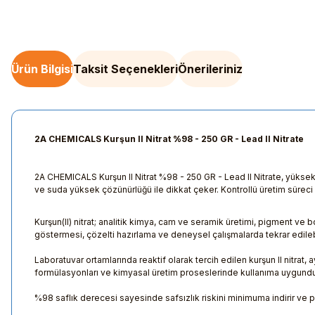
Ürün Bilgisi
Taksit Seçenekleri
Önerileriniz
2A CHEMICALS Kurşun II Nitrat %98 - 250 GR - Lead II Nitrate
2A CHEMICALS Kurşun II Nitrat %98 - 250 GR - Lead II Nitrate, yüksek s
ve suda yüksek çözünürlüğü ile dikkat çeker. Kontrollü üretim sürec
Kurşun(II) nitrat; analitik kimya, cam ve seramik üretimi, pigment ve
göstermesi, çözelti hazırlama ve deneysel çalışmalarda tekrar edilebi
Laboratuvar ortamlarında reaktif olarak tercih edilen kurşun II nitrat
formülasyonları ve kimyasal üretim proseslerinde kullanıma uygundu
%98 saflık derecesi sayesinde safsızlık riskini minimuma indirir ve pros