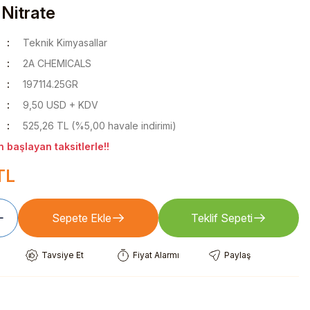
 Nitrate
Teknik Kimyasallar
2A CHEMICALS
197114.25GR
9,50 USD + KDV
525,26 TL (%5,00 havale indirimi)
 başlayan taksitlerle!!
TL
Sepete Ekle
Teklif Sepeti
Tavsiye Et
Fiyat Alarmı
Paylaş