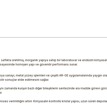
aflıkta üretilmiş, inorganik yapıya sahip bir laboratuvar ve endüstri kimyasalı
i sayesinde homojen yapı ve güvenilir performans sunar.
 boya sanayi, metal yüzey işlemleri ve çeşitli AR-GE uygulamalarında yaygın ola
lir sonuçlar elde edilmesini sağlar.
, aynı zamanda kurşun bazlı diğer bileşiklerin sentezinde ara madde görevi gör
r.
es verimliliğini artırır. Kimyasalın kontrollü kristal yapısı, uzun süreli depola