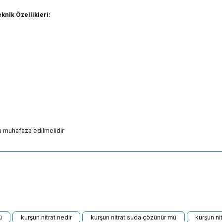
knik Özellikleri:
a muhafaza edilmelidir
ularda yetersiz gördüğünüz noktaları öneri formunu kullanarak tarafımıza 
ü
kurşun nitrat nedir
kurşun nitrat suda çözünür mü
kurşun nit