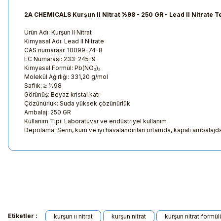
2A CHEMICALS Kurşun II Nitrat %98 - 250 GR - Lead II Nitrate Te
Ürün Adı: Kurşun II Nitrat
Kimyasal Adı: Lead II Nitrate
CAS numarası: 10099-74-8
EC Numarası: 233-245-9
Kimyasal Formül: Pb(NO₃)₂
Molekül Ağırlığı: 331,20 g/mol
Saflık: ≥ %98
Görünüş: Beyaz kristal katı
Çözünürlük: Suda yüksek çözünürlük
Ambalaj: 250 GR
Kullanım Tipi: Laboratuvar ve endüstriyel kullanım
Depolama: Serin, kuru ve iyi havalandırılan ortamda, kapalı ambalajd
Bu ürünün fiyat bilgisi, resim, ürün açıklamalarında ve diğer kon
Görüş ve önerileriniz için teşekkür ederiz.
Ürün resmi kalitesiz, bozuk veya görüntülenemiyor.
Etiketler :
kurşun ıı nitrat
kurşun nitrat
kurşun nitrat formül
Ürün açıklamasında eksik bilgiler bulunuyor.