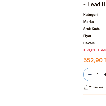
- Lead II
Kategori
Marka
Stok Kodu
Fiyat
Havale
*59,01 TL den
552,90 
Yorum Yaz