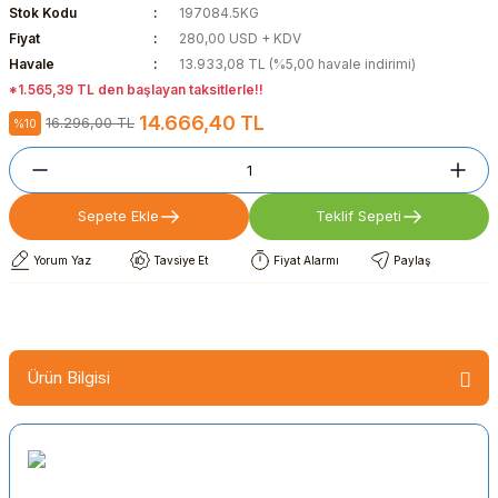
Stok Kodu
197084.5KG
Fiyat
280,00 USD + KDV
Havale
13.933,08 TL (%5,00 havale indirimi)
*1.565,39 TL den başlayan taksitlerle!!
14.666,40 TL
16.296,00 TL
%10
Sepete Ekle
Teklif Sepeti
Yorum Yaz
Tavsiye Et
Fiyat Alarmı
Paylaş
Ürün Bilgisi