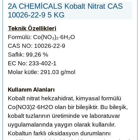
2A CHEMİCALS Kobalt Nitrat CAS
10026-22-9 5 KG
Teknik Özellikleri
Formülü:
Co(NO₃)₂·6H₂O
CAS NO:
10026-22-9
Saflık: 99,2
6 %
EC No: 233-402-1
Molar kütle: 291.03 g/mol
Kullanım Alanları
Kobalt nitrat hekzahidrat, kimyasal formülü
Co(NO3)2·6H2O olan bir bileşiktir. Bu bileşik,
kobalt tuzlarının üretiminde ve laboratuvar
uygulamalarında yaygın olarak kullanılır.
Kobaltun farklı oksidasyon durumlarını