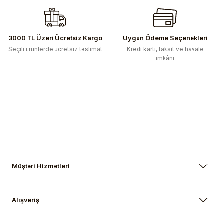
Ürün bilgilerinde hatalar bulunuyor.
Ürün fiyatı diğer sitelerden daha pahalı.
Bu ürüne benzer farklı alternatifler olmalı.
3000 TL Üzeri Ücretsiz Kargo
Uygun Ödeme Seçenekleri
Seçili ürünlerde ücretsiz teslimat
Kredi kartı, taksit ve havale
imkânı
Gönder
Müşteri Hizmetleri
Alışveriş