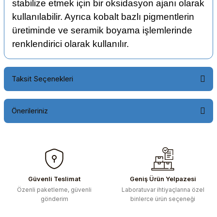
stabilize etmek için bir oksidasyon ajanı olarak
kullanılabilir. Ayrıca kobalt bazlı pigmentlerin
üretiminde ve seramik boyama işlemlerinde
renklendirici olarak kullanılır.
Taksit Seçenekleri
Önerileriniz
Bu ürünün fiyat bilgisi, resim, ürün açıklamalarında ve diğer
konularda yetersiz gördüğünüz noktaları öneri formunu
kullanarak tarafımıza iletebilirsiniz.
Görüş ve önerileriniz için teşekkür ederiz.
Güvenli Teslimat
Geniş Ürün Yelpazesi
Özenli paketleme, güvenli
Laboratuvar ihtiyaçlarına özel
Ürün resmi kalitesiz, bozuk veya görüntülenemiyor.
gönderim
binlerce ürün seçeneği
Ürün açıklamasında eksik bilgiler bulunuyor.