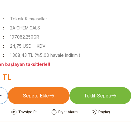
Teknik Kimyasallar
2A CHEMICALS
197082.250GR
24,75 USD + KDV
1.368,43 TL (%5,00 havale indirimi)
n başlayan taksitlerle!!
5 TL
Sepete Ekle
Teklif Sepeti
Tavsiye Et
Fiyat Alarmı
Paylaş