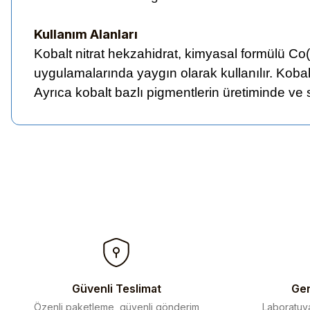
Kullanım Alanları
Kobalt nitrat hekzahidrat, kimyasal formülü Co(
uygulamalarında yaygın olarak kullanılır. Kobalt
Ayrıca kobalt bazlı pigmentlerin üretiminde ve 
Bu ürünün fiyat bilgisi, resim, ürün açıklamalarında ve diğer kon
Görüş ve önerileriniz için teşekkür ederiz.
Ürün resmi kalitesiz, bozuk veya görüntülenemiyor.
Ürün açıklamasında eksik bilgiler bulunuyor.
Ürün bilgilerinde hatalar bulunuyor.
Ürün fiyatı diğer sitelerden daha pahalı.
Bu ürüne benzer farklı alternatifler olmalı.
Güvenli Teslimat
Gen
Özenli paketleme, güvenli gönderim
Laboratuva