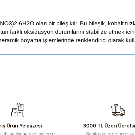
NO3)2·6H2O olan bir bileşiktir. Bu bileşik, kobalt tuz
un farklı oksidasyon durumlarını stabilize etmek için b
seramik boyama işlemlerinde renklendirici olarak kulla
ularda yetersiz gördüğünüz noktaları öneri formunu kullanarak tarafımıza 
iş Ürün Yelpazesi
3000 TL Üzeri Ücrets
r ihtiyaçlarına özel binlerce
Seçili ürünlerde ücretsiz