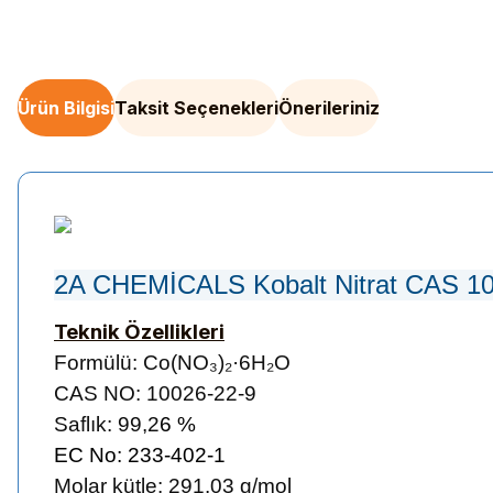
Ürün Bilgisi
Taksit Seçenekleri
Önerileriniz
2A CHEMİCALS Kobalt Nitrat CAS 1
Teknik Özellikleri
Formülü:
Co(NO₃)₂·6H₂O
CAS NO:
10026-22-9
Saflık: 99,2
6 %
EC No: 233-402-1
Molar kütle: 291.03 g/mol