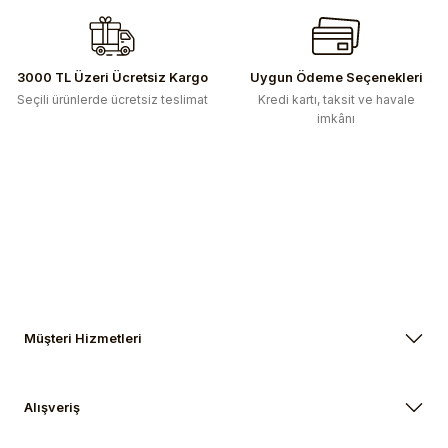
Ürün bilgilerinde hatalar bulunuyor.
Ürün fiyatı diğer sitelerden daha pahalı.
Bu ürüne benzer farklı alternatifler olmalı.
3000 TL Üzeri Ücretsiz Kargo
Uygun Ödeme Seçenekleri
Seçili ürünlerde ücretsiz teslimat
Kredi kartı, taksit ve havale
imkânı
Gönder
Müşteri Hizmetleri
Alışveriş