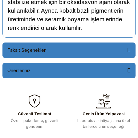
stabilize etmek için bir oksidasyon ajanı olarak
kullanılabilir. Ayrıca kobalt bazlı pigmentlerin
üretiminde ve seramik boyama işlemlerinde
renklendirici olarak kullanılır.
Taksit Seçenekleri
Önerileriniz
Bu ürünün fiyat bilgisi, resim, ürün açıklamalarında ve diğer
konularda yetersiz gördüğünüz noktaları öneri formunu
kullanarak tarafımıza iletebilirsiniz.
Görüş ve önerileriniz için teşekkür ederiz.
Güvenli Teslimat
Geniş Ürün Yelpazesi
Özenli paketleme, güvenli
Laboratuvar ihtiyaçlarına özel
Ürün resmi kalitesiz, bozuk veya görüntülenemiyor.
gönderim
binlerce ürün seçeneği
Ürün açıklamasında eksik bilgiler bulunuyor.