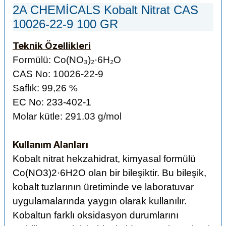
2A CHEMİCALS Kobalt Nitrat CAS
10026-22-9 100 GR
Teknik Özellikleri
Formülü:
Co(NO₃)₂·6H₂O
CAS No:
10026-22-9
Saflık: 99,2
6 %
EC No: 233-402-1
Molar kütle: 291.03 g/mol
Kullanım Alanları
Kobalt nitrat hekzahidrat, kimyasal formülü
Co(NO3)2·6H2O olan bir bileşiktir. Bu bileşik,
kobalt tuzlarının üretiminde ve laboratuvar
uygulamalarında yaygın olarak kullanılır.
Kobaltun farklı oksidasyon durumlarını