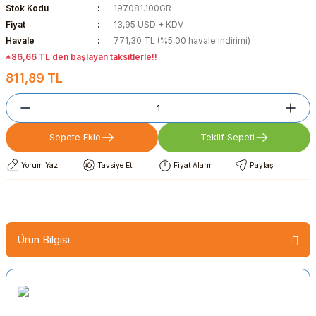
Stok Kodu
197081.100GR
Fiyat
13,95 USD + KDV
Havale
771,30 TL (%5,00 havale indirimi)
*86,66 TL den başlayan taksitlerle!!
811,89 TL
Sepete Ekle
Teklif Sepeti
Yorum Yaz
Tavsiye Et
Fiyat Alarmı
Paylaş
Ürün Bilgisi