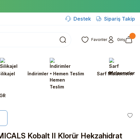
Destek
Sipariş Takip
Favoriler
Giriş
ilikajel
İndirimler - Hemen Teslim
Sarf Malzemeler
 GR
CALS Kobalt II Klorür Hekzahidrat