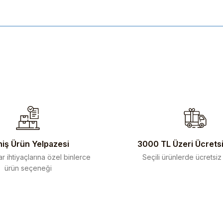
ularda yetersiz gördüğünüz noktaları öneri formunu kullanarak tarafımıza 
iş Ürün Yelpazesi
3000 TL Üzeri Ücrets
r ihtiyaçlarına özel binlerce
Seçili ürünlerde ücretsiz
ürün seçeneği
Gönder