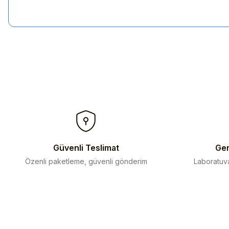
Bu ürünün fiyat bilgisi, resim, ürün açıklamalarında ve diğer kon
Görüş ve önerileriniz için teşekkür ederiz.
Ürün resmi kalitesiz, bozuk veya görüntülenemiyor.
Ürün açıklamasında eksik bilgiler bulunuyor.
Ürün bilgilerinde hatalar bulunuyor.
Ürün fiyatı diğer sitelerden daha pahalı.
Bu ürüne benzer farklı alternatifler olmalı.
Güvenli Teslimat
Gen
Özenli paketleme, güvenli gönderim
Laboratuva