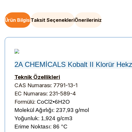
Ürün Bilgisi
Taksit Seçenekleri
Önerileriniz
2A CHEMİCALS Kobalt II Klorür Hek
Teknik Özellikleri
CAS Numarası: 7791-13-1
EC Numarası: 231-589-4
Formülü:
CoCl2•6H2O
Molekül Ağırlığı:
237,93 g/mol
Yoğunluk: 1,924 g/cm3
Erime Noktası: 86 °C