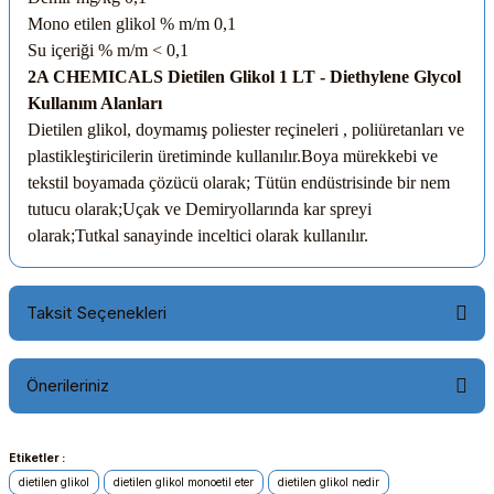
Mono etilen glikol
% m/m
0,1
Su içeriği
% m/m
< 0,1
2A CHEMICALS Dietilen Glikol 1 LT - Diethylene Glycol
Kullanım Alanları
Dietilen glikol, doymamış poliester reçineleri , poliüretanları ve
plastikleştiricilerin üretiminde kullanılır.Boya mürekkebi ve
tekstil boyamada çözücü olarak; Tütün endüstrisinde bir nem
tutucu olarak;Uçak ve Demiryollarında kar spreyi
olarak;Tutkal sanayinde inceltici olarak kullanılır.
Taksit Seçenekleri
Önerileriniz
Etiketler :
Bu ürünün fiyat bilgisi, resim, ürün açıklamalarında ve diğer
konularda yetersiz gördüğünüz noktaları öneri formunu
dietilen glikol
dietilen glikol monoetil eter
dietilen glikol nedir