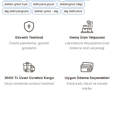
kullanarak tarafımıza iletebilirsiniz.
dietilen glikol fiyat
diethylene glycol
dietilenglicol (deg)
Görüş ve önerileriniz için teşekkür ederiz.
deg diethylenglykol
dietilen glikol - deg
deg diethylene
Ürün resmi kalitesiz, bozuk veya görüntülenemiyor.
Ürün açıklamasında eksik bilgiler bulunuyor.
Ürün bilgilerinde hatalar bulunuyor.
Güvenli Teslimat
Geniş Ürün Yelpazesi
Ürün fiyatı diğer sitelerden daha pahalı.
Özenli paketleme, güvenli
Laboratuvar ihtiyaçlarına özel
gönderim
binlerce ürün seçeneği
Bu ürüne benzer farklı alternatifler olmalı.
3000 TL Üzeri Ücretsiz Kargo
Uygun Ödeme Seçenekleri
Gönder
Seçili ürünlerde ücretsiz teslimat
Kredi kartı, taksit ve havale
imkânı