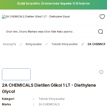
DLAB Scientific Ürünlerinde Sepette %15 İndirim
Anasayfa
Kimyasallar
Teknik Kimyasallar
2A CHEMICALS 
2A CHEMICALS Dietilen Glikol 1 LT - Diethylene
Glycol
Kategori
Teknik Kimyasallar
Marka
2A CHEMICALS