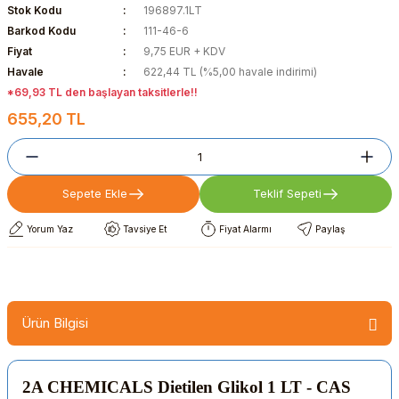
Stok Kodu
196897.1LT
Barkod Kodu
111-46-6
Fiyat
9,75 EUR + KDV
Havale
622,44 TL (%5,00 havale indirimi)
*69,93 TL den başlayan taksitlerle!!
655,20 TL
Sepete Ekle
Teklif Sepeti
Yorum Yaz
Tavsiye Et
Fiyat Alarmı
Paylaş
Ürün Bilgisi
2A CHEMICALS Dietilen Glikol 1 LT - CAS