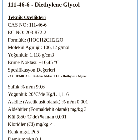
111-46-6 - Diethylene Glycol
Teknik Özellikleri
CAS NO: 111-46-6
EC NO: 203-872-2
Formülü: (HOCH2CH2)2O
Molekül Ağırlığı: 106,12 g/mol
Yoğunluk: 1,118 g/cm3
Erime Noktası: −10,45 °C
Spesifikasyon Değerleri
2A CHEMICALS Dietilen Glikol 1 LT - Diethylene Glycol
Saflık
% m/m
99,6
Yoğunluk 20°C’de
Kg/L
1,116
Asidite (Asetik asit olarak)
% m/m
0,001
Aldehitler (Formaldehit olarak)
mg/kg
3
Kül (850°C’de)
% m/m
0,001
Kloridler (Cl)
mg/kg
< 1
Renk
mg/L Pt
5
Demir
mg/kg
0,1