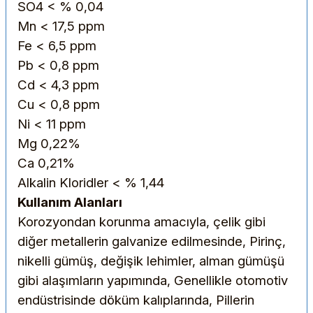
SO4
< % 0,04
Mn
< 17,5 ppm
Fe
< 6,5 ppm
Pb
< 0,8 ppm
Cd
< 4,3 ppm
Cu
< 0,8 ppm
Ni
< 11 ppm
Mg
0,22%
Ca
0,21%
Alkalin Kloridler
< % 1,44
Kullanım Alanları
Korozyondan korunma amacıyla, çelik gibi
diğer metallerin galvanize edilmesinde, Pirinç,
nikelli gümüş, değişik lehimler, alman gümüşü
gibi alaşımların yapımında, Genellikle otomotiv
endüstrisinde döküm kalıplarında, Pillerin