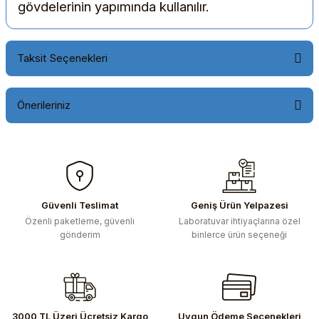
gövdelerinin yapımında kullanılır.
Taksit Seçenekleri
Önerileriniz
Bu ürünün fiyat bilgisi, resim, ürün açıklamalarında ve diğer
konularda yetersiz gördüğünüz noktaları öneri formunu
kullanarak tarafımıza iletebilirsiniz.
Görüş ve önerileriniz için teşekkür ederiz.
Güvenli Teslimat
Geniş Ürün Yelpazesi
Özenli paketleme, güvenli
Laboratuvar ihtiyaçlarına özel
Ürün resmi kalitesiz, bozuk veya görüntülenemiyor.
gönderim
binlerce ürün seçeneği
Ürün açıklamasında eksik bilgiler bulunuyor.
Ürün bilgilerinde hatalar bulunuyor.
Ürün fiyatı diğer sitelerden daha pahalı.
Bu ürüne benzer farklı alternatifler olmalı.
3000 TL Üzeri Ücretsiz Kargo
Uygun Ödeme Seçenekleri