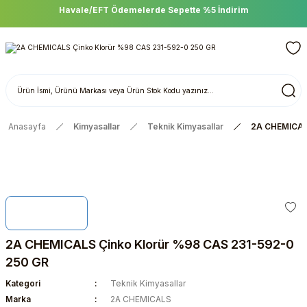
Havale/EFT Ödemelerde Sepette %5 İndirim
Anasayfa
Kimyasallar
Teknik Kimyasallar
2A CHEMICALS
2A CHEMICALS Çinko Klorür %98 CAS 231-592-0
250 GR
Kategori
Teknik Kimyasallar
Marka
2A CHEMICALS