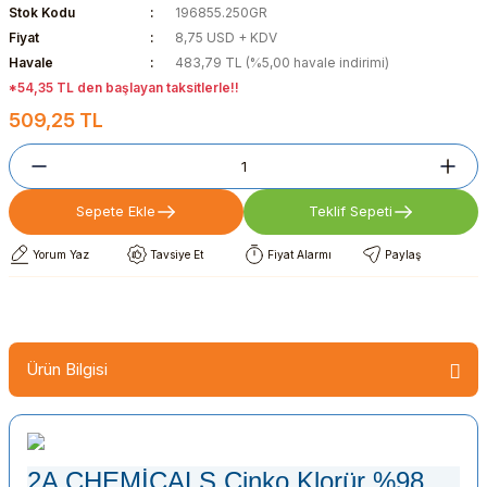
Stok Kodu
196855.250GR
Fiyat
8,75 USD + KDV
Havale
483,79 TL (%5,00 havale indirimi)
*54,35 TL den başlayan taksitlerle!!
509,25 TL
Sepete Ekle
Teklif Sepeti
Yorum Yaz
Tavsiye Et
Fiyat Alarmı
Paylaş
Ürün Bilgisi
2A CHEMİCALS Çinko Klorür %98