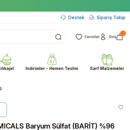
Destek
Sipariş Takip
Favoriler
Giriş
ilikajel
İndirimler - Hemen Teslim
Sarf Malzemeler
G
ICALS Baryum Sülfat (BARİT) %96