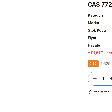
CAS 772
Kategori
Marka
Stok Kodu
Fiyat
Havale
*111,81 TL den
1.629
%36
Yorum Yaz