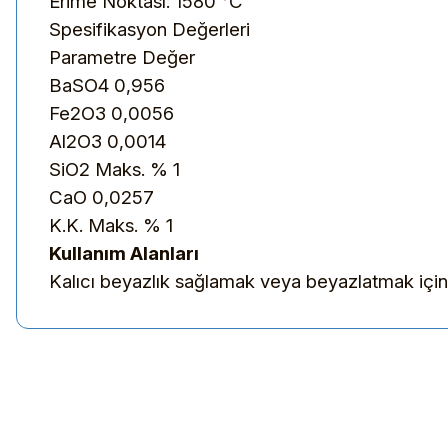
Erime Noktası: 1580 °C
Spesifikasyon Değerleri
Parametre Değer
BaSO4
0,956
Fe2O3
0,0056
Al2O3
0,0014
SiO2
Maks. % 1
CaO
0,0257
K.K.
Maks. % 1
Kullanım Alanları
Kalıcı beyazlık sağlamak veya beyazlatmak için b
Bu ürünün fiyat bilgisi, resim, ürün açıklamalarında ve diğer kon
Görüş ve önerileriniz için teşekkür ederiz.
Ürün resmi kalitesiz, bozuk veya görüntülenemiyor.