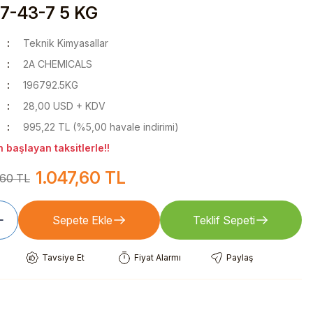
7-43-7 5 KG
Teknik Kimyasallar
2A CHEMICALS
196792.5KG
28,00 USD + KDV
995,22 TL (%5,00 havale indirimi)
 başlayan taksitlerle!!
1.047,60 TL
,60 TL
Sepete Ekle
Teklif Sepeti
Tavsiye Et
Fiyat Alarmı
Paylaş