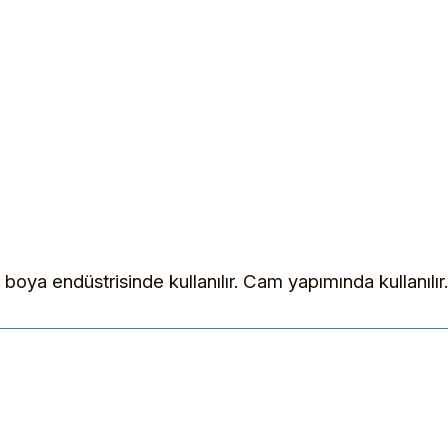
oya endüstrisinde kullanılır. Cam yapımında kullanılır
ularda yetersiz gördüğünüz noktaları öneri formunu kullanarak tarafımıza 