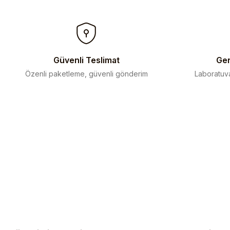
Ürün açıklamasında eksik bilgiler bulunuyor.
Ürün bilgilerinde hatalar bulunuyor.
Ürün fiyatı diğer sitelerden daha pahalı.
Bu ürüne benzer farklı alternatifler olmalı.
Güvenli Teslimat
Gen
Özenli paketleme, güvenli gönderim
Laboratuva