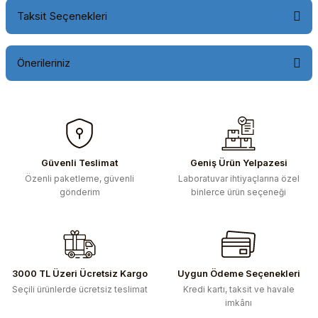
Taksit Seçenekleri
Önerileriniz
Bu ürünün fiyat bilgisi, resim, ürün açıklamalarında ve diğer
konularda yetersiz gördüğünüz noktaları öneri formunu
kullanarak tarafımıza iletebilirsiniz.
Görüş ve önerileriniz için teşekkür ederiz.
Güvenli Teslimat
Geniş Ürün Yelpazesi
Özenli paketleme, güvenli
Laboratuvar ihtiyaçlarına özel
Ürün resmi kalitesiz, bozuk veya görüntülenemiyor.
gönderim
binlerce ürün seçeneği
Ürün açıklamasında eksik bilgiler bulunuyor.
Ürün bilgilerinde hatalar bulunuyor.
Ürün fiyatı diğer sitelerden daha pahalı.
Bu ürüne benzer farklı alternatifler olmalı.
3000 TL Üzeri Ücretsiz Kargo
Uygun Ödeme Seçenekleri
Seçili ürünlerde ücretsiz teslimat
Kredi kartı, taksit ve havale
imkânı