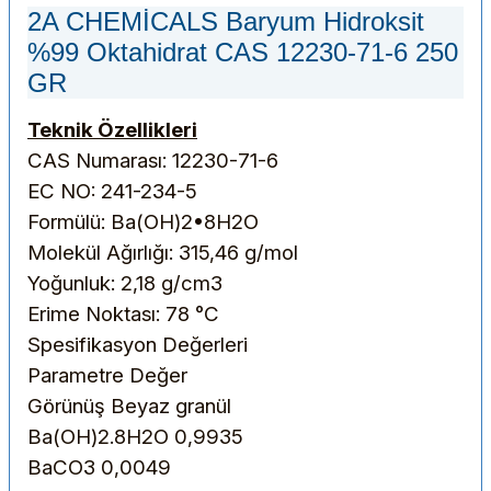
2A CHEMİCALS Baryum Hidroksit
%99 Oktahidrat CAS 12230-71-6 250
GR
Teknik Özellikleri
CAS Numarası: 12230-71-6
EC NO: 241-234-5
Formülü: Ba(OH)2•8H2O
Molekül Ağırlığı: 315,46 g/mol
Yoğunluk: 2,18 g/cm3
Erime Noktası: 78 °C
Spesifikasyon Değerleri
Parametre
Değer
Görünüş
Beyaz granül
Ba(OH)2.8H2O
0,9935
BaCO3
0,0049