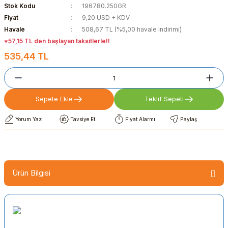
Stok Kodu
196780.250GR
Fiyat
9,20 USD + KDV
Havale
508,67 TL (%5,00 havale indirimi)
*57,15 TL den başlayan taksitlerle!!
535,44 TL
Sepete Ekle
Teklif Sepeti
Yorum Yaz
Tavsiye Et
Fiyat Alarmı
Paylaş
Ürün Bilgisi