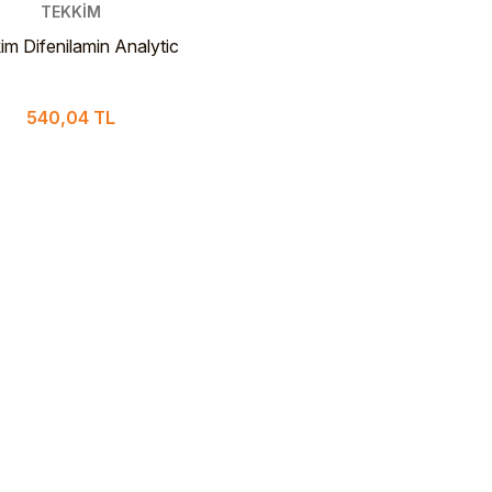
TEKKİM
im Difenilamin Analytic
rade 100 g PLS Şişe
540,04 TL