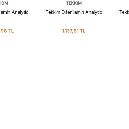
KİM
TEKKİM
lamin Analytic
Tekkim Difenilamin Analytic
Tekk
 1 Kg
Grade 250 g PLS Şişe
G
,98 TL
1.137,81 TL