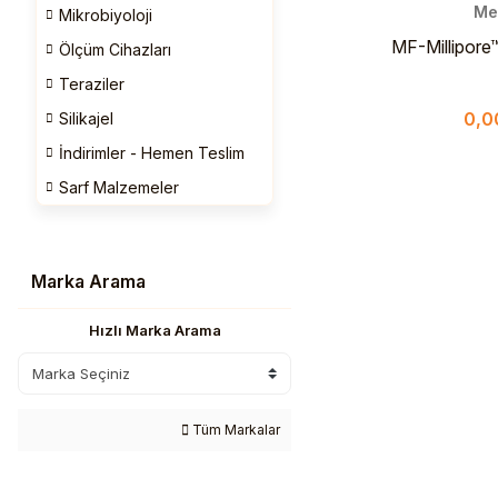
Me
Mikrobiyoloji
MF-Millipore™
Ölçüm Cihazları
Filtre 5 µm 4
Teraziler
Selülo
0,0
Silikajel
İndirimler - Hemen Teslim
Sarf Malzemeler
Marka Arama
Hızlı Marka Arama
Tüm Markalar