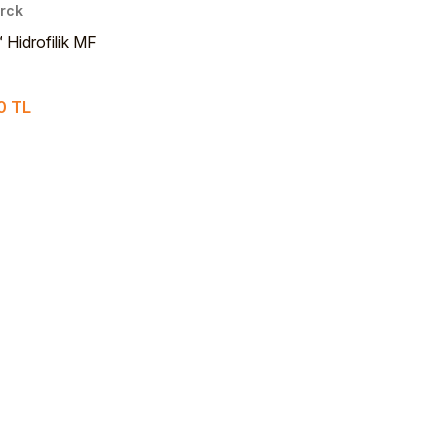
rck
 Hidrofilik MF
7 mm – Karışık
z Ester
0 TL