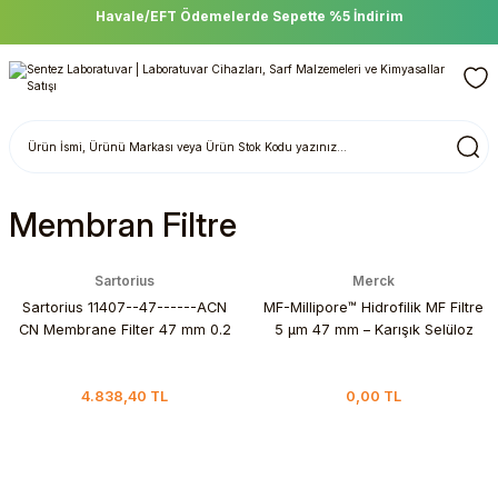
Havale/EFT Ödemelerde Sepette %5 İndirim
Membran Filtre
Sartorius
Merck
Sartorius 11407--47------ACN
MF-Millipore™ Hidrofilik MF Filtre
CN Membrane Filter 47 mm 0.2
5 µm 47 mm – Karışık Selüloz
µm Sterile / Selüloz Nitrat
Ester
Membran Filtre
4.838,40 TL
0,00 TL