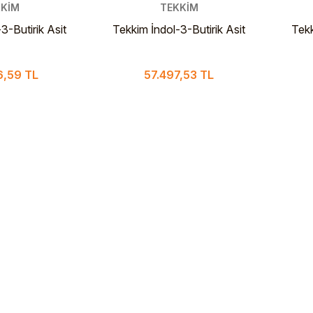
KİM
TEKKİM
3-Butirik Asit
Tekkim İndol-3-Butirik Asit
Tekk
ure 1 Kg
Extra Pure 500 gr
6,59 TL
57.497,53 TL