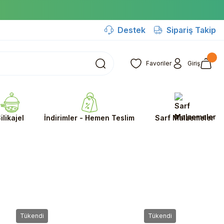
Destek
Sipariş Takip
Favoriler
Giriş
ilikajel
İndirimler - Hemen Teslim
Sarf Malzemeler
Tükendi
Tükendi