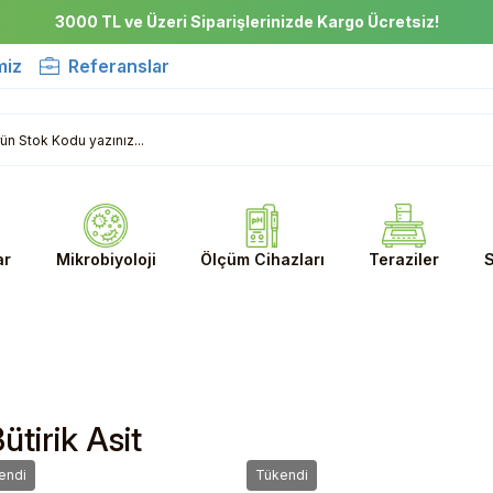
3000 TL ve Üzeri Siparişlerinizde Kargo Ücretsiz!
miz
Referanslar
ar
Mikrobiyoloji
Ölçüm Cihazları
Teraziler
S
ütirik Asit
endi
Tükendi