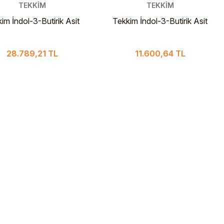
TEKKİM
TEKKİM
im İndol-3-Butirik Asit
Tekkim İndol-3-Butirik Asit
Extra Pure 250 gr
Extra Pure 100 gr
28.789,21 TL
11.600,64 TL